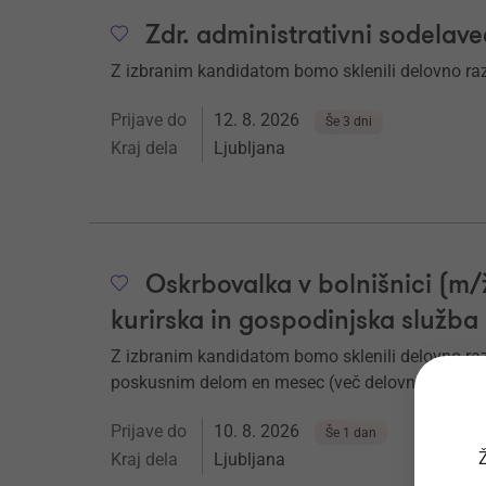
Zdr. administrativni sodelave
Z izbranim kandidatom bomo sklenili delovno r
Prijave do
12. 8. 2026
Še 3 dni
Kraj dela
Ljubljana
Oskrbovalka v bolnišnici (m
kurirska in gospodinjska služba
Z izbranim kandidatom bomo sklenili delovno ra
poskusnim delom en mesec (več delovnih mest).
Prijave do
10. 8. 2026
Še 1 dan
Ž
Kraj dela
Ljubljana