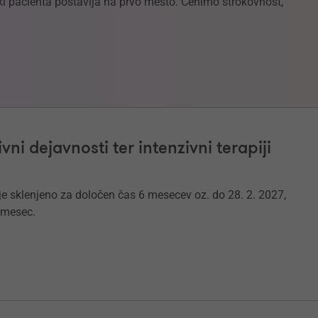
 ki pacienta postavlja na prvo mesto. Cenimo strokovnost,
vni dejavnosti ter intenzivni terapiji
 sklenjeno za določen čas 6 mesecev oz. do 28. 2. 2027,
 mesec.