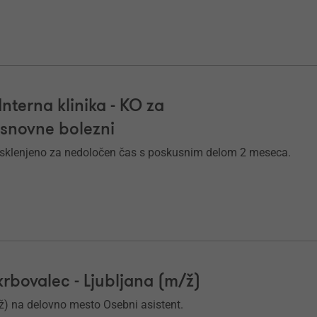
Interna klinika - KO za
esnovne bolezni
e sklenjeno za nedoločen čas s poskusnim delom 2 meseca.
krbovalec - Ljubljana (m/ž)
/ž) na delovno mesto Osebni asistent.