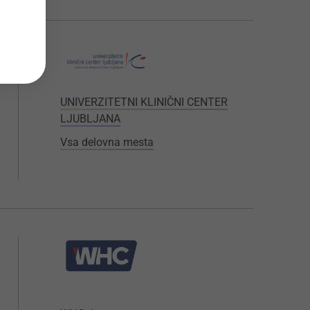
UNIVERZITETNI KLINIČNI CENTER
LJUBLJANA
Vsa delovna mesta