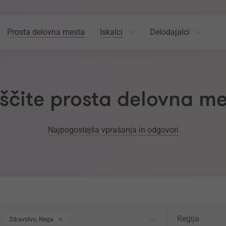
Prosta delovna mesta
Iskalci
Delodajalci
ščite prosta delovna m
Najpogostejša vprašanja in odgovori
odročje dela
Regija
Regija
Zdravstvo, Nega