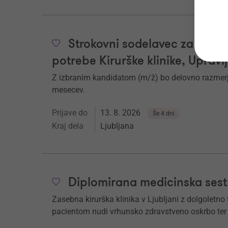
Strokovni sodelavec za uprav
potrebe Kirurške klinike, Upravl
Z izbranim kandidatom (m/ž) bo delovno razmerj
mesecev.
Prijave do
13. 8. 2026
Še 4 dni
Kraj dela
Ljubljana
Diplomirana medicinska sest
Zasebna kirurška klinika v Ljubljani z dolgoletn
pacientom nudi vrhunsko zdravstveno oskrbo ter