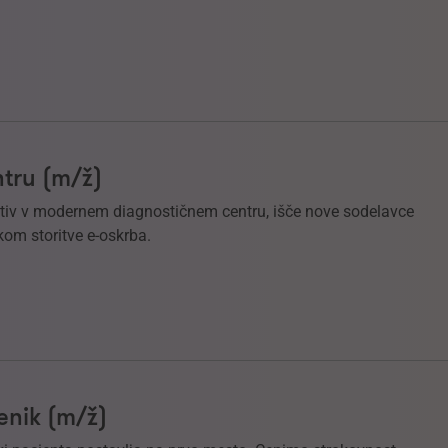
tru (m/ž)
ektiv v modernem diagnostičnem centru, išče nove sodelavce
om storitve e-oskrba.
enik (m/ž)