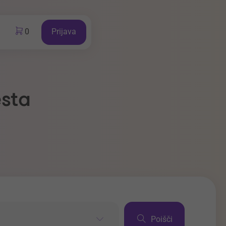
0
Prijava
esta
Poišči