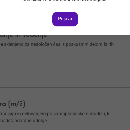
Prijava
no pravne zadeve VII/1 (m/ž) za
janje in vodenje
e sklenjeno za nedoločen čas, s poskusnim delom štirih
ra (m/ž)
o tradicijo in delovanjem po samoplačniškem modelu, ki
 nadstandardno udobje.