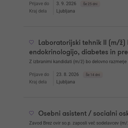
Prijave do
3. 9. 2026
Še 25 dni
Kraj dela
Ljubljana
Laboratorijski tehnik II (m/ž) 
endokrinologijo, diabetes in pr
Z izbranimi kandidati (m/ž) bo delovno razmerj
Prijave do
23. 8. 2026
Še 14 dni
Kraj dela
Ljubljana
Osebni asistent / socialni os
Zavod Brez ovir so.p. zaposli več sodelavcev (m