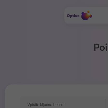
Poi
Ključna beseda
P