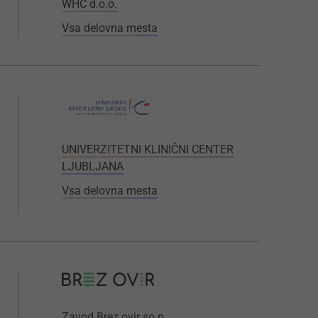
WHC d.o.o.
Vsa delovna mesta
UNIVERZITETNI KLINIČNI CENTER
LJUBLJANA
Vsa delovna mesta
Zavod Brez ovir so.p.