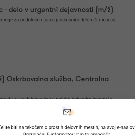
c - delo v urgentni dejavnosti (m/ž)
azmerje za nedoločen čas s poskusnim delom 2 meseca.
/ž) Oskrbovalna služba, Centralna
zmerje za nedoločen čas s polnim delovnim časom in
elite biti na tekočem o prostih delovnih mestih, na svoj e-naslo
Brezplačni E-informator vam to omogoča.