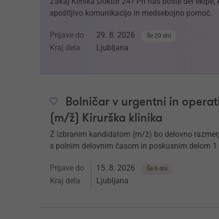
Zakaj Klinika Doktor 24? Pri nas boste del ekipe,
spoštljivo komunikacijo in medsebojno pomoč.
Prijave do
29. 8. 2026
Še 20 dni
Kraj dela
Ljubljana
Bolničar v urgentni in operati
(m/ž) Kirurška klinika
Z izbranim kandidatom (m/ž) bo delovno razmerje
s polnim delovnim časom in poskusnim delom 1
Prijave do
15. 8. 2026
Še 6 dni
Kraj dela
Ljubljana