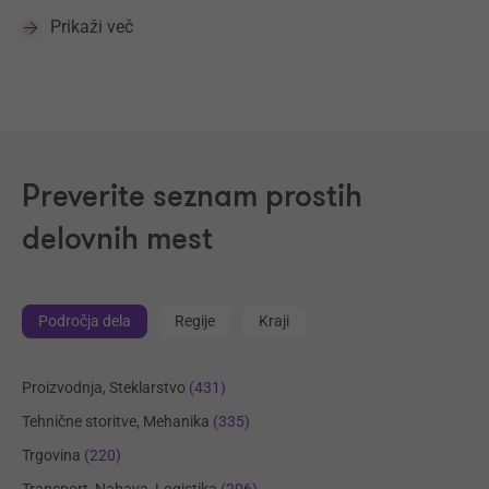
Prikaži več
Preverite seznam prostih
delovnih mest
Področja dela
Regije
Kraji
Proizvodnja, Steklarstvo
(431)
Tehnične storitve, Mehanika
(335)
Trgovina
(220)