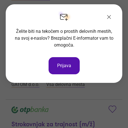
Monter prezračevalnih sistemov
/ Električar (m/ž)
Želite biti na tekočem o prostih delovnih mestih,
na svoj e-naslov? Brezplačni E-informator vam to
Zaposlimo: Monterja prezračevalnih sistemov /
omogoča.
Električarja (m/ž)
Prijave do
3. 9. 2026
Še 28 dni
Prijava
Kraj dela
Ljubljana, Teren
GATOM d.o.o.
Vsa delovna mesta
Strokovnjak za trajnost (m/ž)