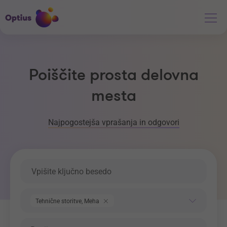
Poiščite prosta delovna
mesta
Najpogostejša vprašanja in odgovori
Ključna beseda
Področje dela
Tehnične storitve, Mehanika
Regija