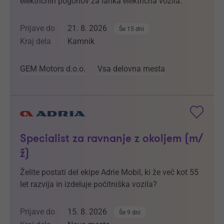
električnih pogonov za lahka električna vozila.
Prijave do
21. 8. 2026
Še 15 dni
Kraj dela
Kamnik
GEM Motors d.o.o.
Vsa delovna mesta
Specialist za ravnanje z okoljem (m/
ž)
Želite postati del ekipe Adrie Mobil, ki že več kot 55
let razvija in izdeluje počitniška vozila?
Prijave do
15. 8. 2026
Še 9 dni