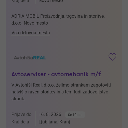
Kraj dela
Novo mesto
ADRIA MOBIL Proizvodnja, trgovina in storitve,
d.o.o. Novo mesto
Vsa delovna mesta
Avtoserviser - avtomehanik m/ž
V Avtohiši Real, d.o.o. želimo strankam zagotoviti
najvišjo raven storitev in s tem tudi zadovoljstvo
strank.
Prijave do
16. 8. 2026
Še 10 dni
Kraj dela
Ljubljana, Kranj