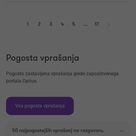
1
2
3
4
5
...
17
Naprej
Pogosta vprašanja
Pogosto zastavljena vprašanja glede zaposlitvenega
portala Optius.
Vsa pogosta vprašanja
50 najpogostejših vprašanj na razgovoru.