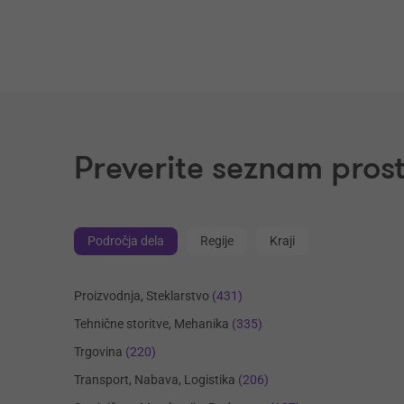
Preverite seznam prost
Področja dela
Regije
Kraji
Proizvodnja, Steklarstvo
(431)
Tehnične storitve, Mehanika
(335)
Trgovina
(220)
Transport, Nabava, Logistika
(206)