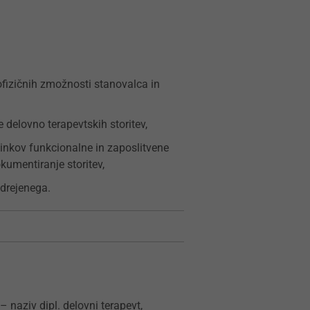
ofizičnih zmožnosti stanovalca in
e delovno terapevtskih storitev,
činkov funkcionalne in zaposlitvene
okumentiranje storitev,
adrejenega.
 naziv dipl. delovni terapevt,