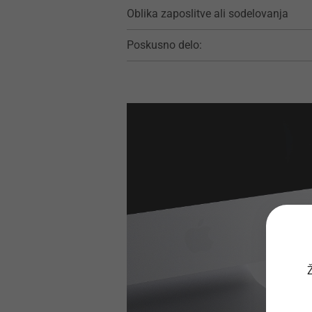
Oblika zaposlitve ali sodelovanja
Poskusno delo:
Ž