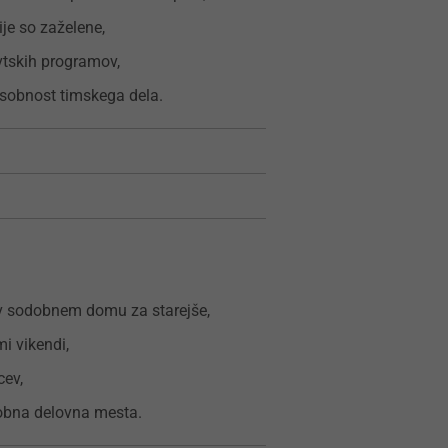
je so zaželene,
evtskih programov,
sobnost timskega dela.
e v sodobnem domu za starejše,
i vikendi,
cev,
dobna delovna mesta.