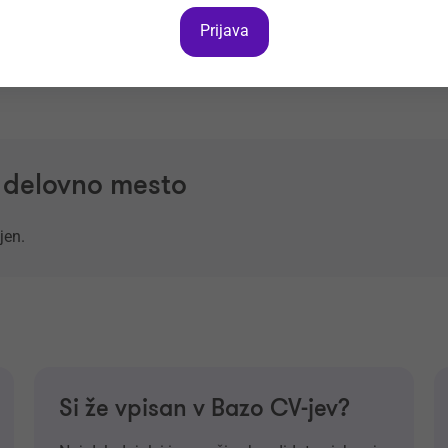
Prijava
a delovno mesto
jen.
Si že vpisan v Bazo CV-jev?