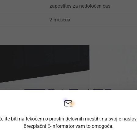
zaposlitev za nedoločen čas
2 meseca
elite biti na tekočem o prostih delovnih mestih, na svoj e-naslo
Brezplačni E-informator vam to omogoča.