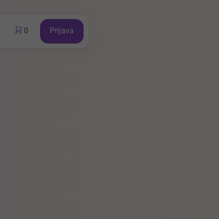
0
Prijava