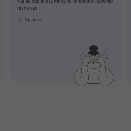
Naj delodajalci iz množice kandidatov izberejo
ravno vas.
Vpiši se