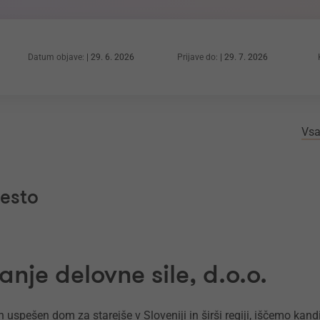
Datum objave:
29. 6. 2026
Prijave do:
29. 7. 2026
Vsa
mesto
nje delovne sile, d.o.o.
 uspešen dom za starejše v Sloveniji in širši regiji, iščemo ka