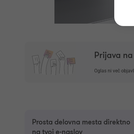
Prijava n
Oglas ni več objavl
Prosta delovna mesta direktno
na tvoj e-naslov