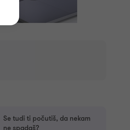
Se tudi ti počutiš, da nekam
ne spadaš?