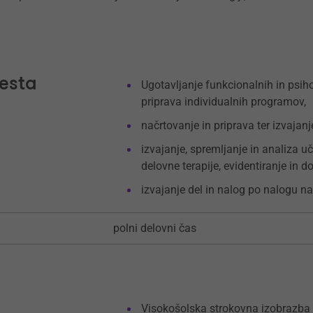
esta
Ugotavljanje funkcionalnih in psih
priprava individualnih programov,
načrtovanje in priprava ter izvajanj
izvajanje, spremljanje in analiza u
delovne terapije, evidentiranje in d
izvajanje del in nalog po nalogu n
polni delovni čas
Visokošolska strokovna izobrazba –