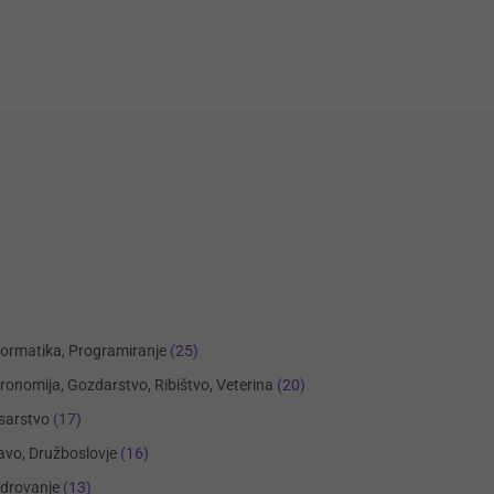
formatika, Programiranje
(25)
ronomija, Gozdarstvo, Ribištvo, Veterina
(20)
sarstvo
(17)
avo, Družboslovje
(16)
drovanje
(13)