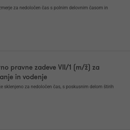
zmerje za nedoločen čas s polnim delovnim časom in
no pravne zadeve VII/1 (m/ž) za
janje in vodenje
e sklenjeno za nedoločen čas, s poskusnim delom štirih