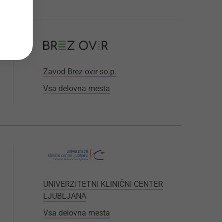
Zavod Brez ovir so.p.
Vsa delovna mesta
UNIVERZITETNI KLINIČNI CENTER
LJUBLJANA
Vsa delovna mesta