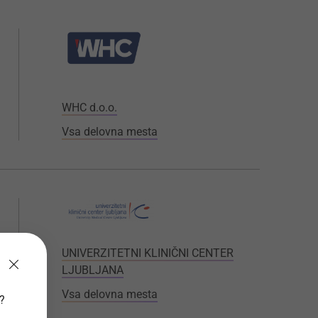
WHC d.o.o.
Vsa delovna mesta
UNIVERZITETNI KLINIČNI CENTER
LJUBLJANA
Vsa delovna mesta
v?