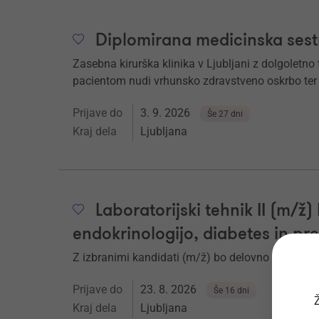
Diplomirana medicinska sest
Zasebna kirurška klinika v Ljubljani z dolgoletn
pacientom nudi vrhunsko zdravstveno oskrbo ter
Prijave do
3. 9. 2026
Še 27 dni
Kraj dela
Ljubljana
Laboratorijski tehnik II (m/ž) 
endokrinologijo, diabetes in pr
Z izbranimi kandidati (m/ž) bo delovno razmerj
Prijave do
23. 8. 2026
Še 16 dni
Ž
Kraj dela
Ljubljana