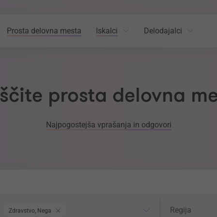
Prosta delovna mesta
Iskalci
Delodajalci
ščite prosta delovna m
Najpogostejša vprašanja in odgovori
odročje dela
Regija
Regija
Zdravstvo, Nega