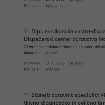
Kraj dela
Ljubljana
Dipl. medicinska sestra-dispe
Dispečerski center zdravstva M
Z izbranim kandidatom/kandidatko bomo sklenil
delom treh mesecev.
Prijave do
20. 8. 2026
Še 13 dni
Kraj dela
Maribor
Starejši zdravnik specialist 
tkivno diagnostiko in celično te