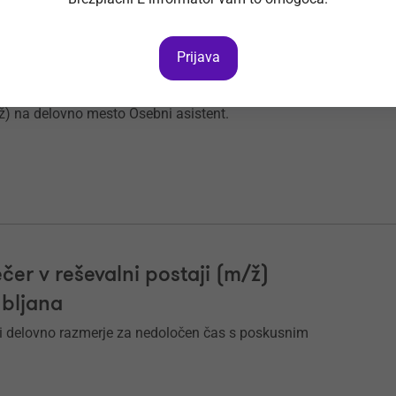
Prijava
krbovalec - Ljubljana (m/ž)
/ž) na delovno mesto Osebni asistent.
čer v reševalni postaji (m/ž)
ubljana
i delovno razmerje za nedoločen čas s poskusnim