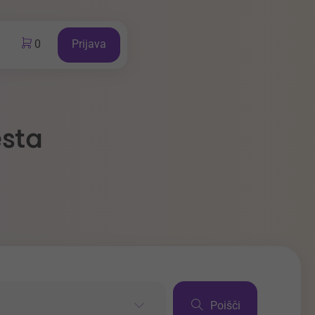
0
Prijava
esta
Poišči