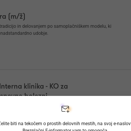
ra (m/ž)
o tradicijo in delovanjem po samoplačniškem modelu, ki
 nadstandardno udobje.
Interna klinika - KO za
esnovne bolezni
e sklenjeno za nedoločen čas s poskusnim delom 2 meseca.
elite biti na tekočem o prostih delovnih mestih, na svoj e-naslo
Brezplačni E-informator vam to omogoča.