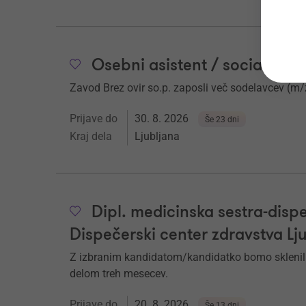
Osebni asistent / socialni os
Zavod Brez ovir so.p. zaposli več sodelavcev (m
Prijave do
30. 8. 2026
Še 23 dni
Kraj dela
Ljubljana
Dipl. medicinska sestra-dispe
Dispečerski center zdravstva Lj
Z izbranim kandidatom/kandidatko bomo sklenil
delom treh mesecev.
Prijave do
20. 8. 2026
Še 13 dni