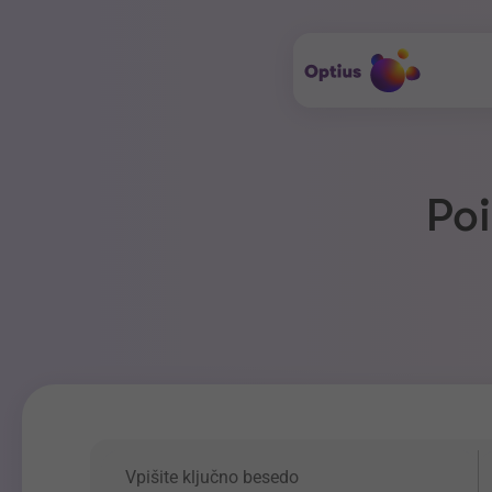
Poi
Ključna beseda
P