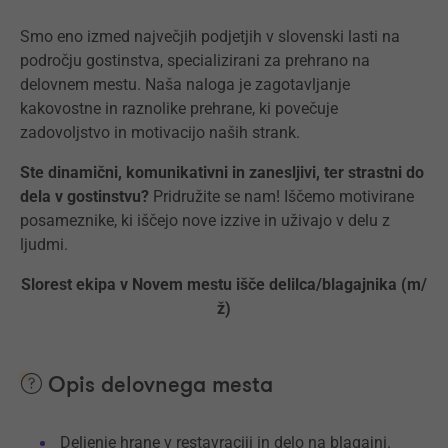
Smo eno izmed največjih podjetjih v slovenski lasti na
področju gostinstva, specializirani za prehrano na
delovnem mestu. Naša naloga je zagotavljanje
kakovostne in raznolike prehrane, ki povečuje
zadovoljstvo in motivacijo naših strank.
Ste dinamični, komunikativni in zanesljivi, ter strastni do
dela v gostinstvu?
Pridružite se nam! Iščemo motivirane
posameznike, ki iščejo nove izzive in uživajo v delu z
ljudmi.
Slorest ekipa v Novem mestu išče delilca/blagajnika (m/
ž)
Opis delovnega mesta
Deljenje hrane v restavraciji in delo na blagajni.