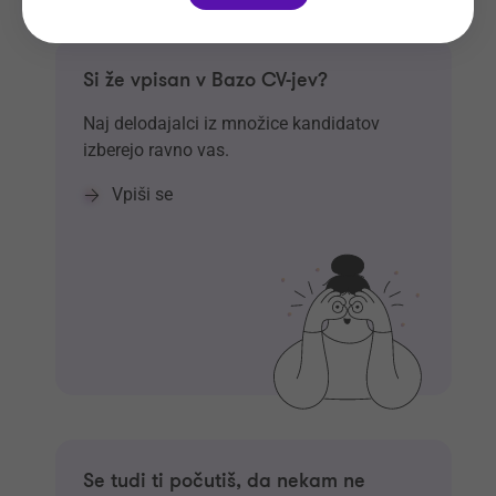
Si že vpisan v Bazo CV-jev?
Naj delodajalci iz množice kandidatov
izberejo ravno vas.
Vpiši se
Se tudi ti počutiš, da nekam ne