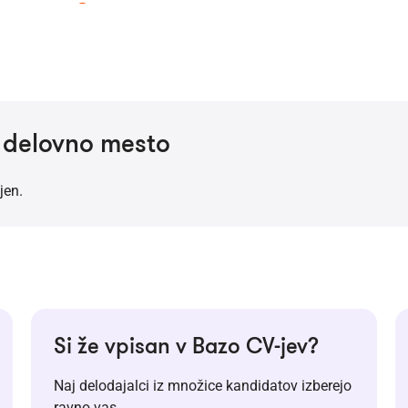
a delovno mesto
jen.
Si že vpisan v Bazo CV-jev?
Naj delodajalci iz množice kandidatov izberejo
ravno vas.