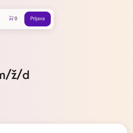
0
Prijava
 m/ž/d