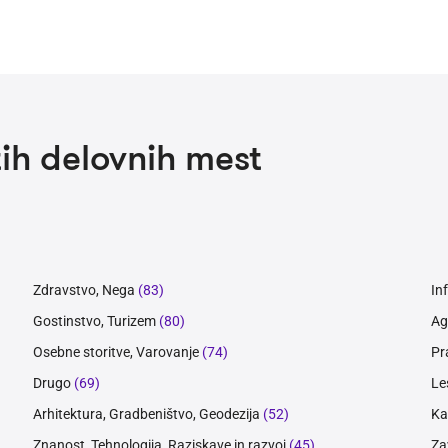
ih delovnih mest
Zdravstvo, Nega
(83)
In
Gostinstvo, Turizem
(80)
Ag
Osebne storitve, Varovanje
(74)
Pr
Drugo
(69)
Le
Arhitektura, Gradbeništvo, Geodezija
(52)
Ka
Znanost, Tehnologija, Raziskave in razvoj
(45)
Za