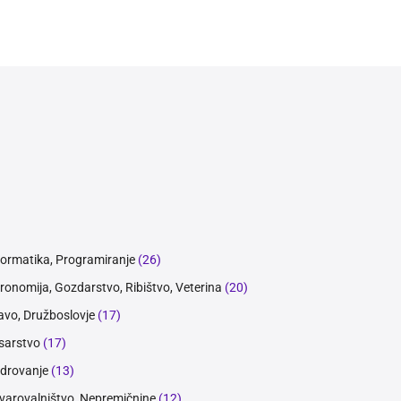
formatika, Programiranje
(26)
ronomija, Gozdarstvo, Ribištvo, Veterina
(20)
avo, Družboslovje
(17)
sarstvo
(17)
drovanje
(13)
varovalništvo, Nepremičnine
(12)