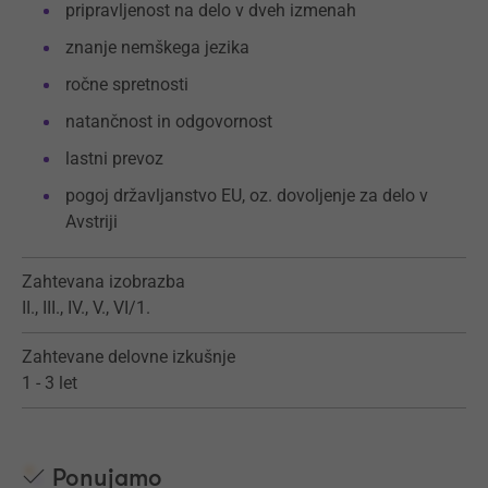
pripravljenost na delo v dveh izmenah
znanje nemškega jezika
ročne spretnosti
natančnost in odgovornost
lastni prevoz
pogoj državljanstvo EU, oz. dovoljenje za delo v
Avstriji
Zahtevana izobrazba
II., III., IV., V., VI/1.
Zahtevane delovne izkušnje
1 - 3 let
Ponujamo