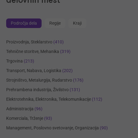
delovnih mest
Področja dela
Regije
Kraji
Proizvodnja, Steklarstvo
(410)
Tehnične storitve, Mehanika
(319)
Trgovina
(213)
Transport, Nabava, Logistika
(202)
Strojništvo, Metalurgija, Rudarstvo
(176)
Prehrambena industrija, Živilstvo
(131)
Elektrotehnika, Elektronika, Telekomunikacije
(112)
Administracija
(96)
Komerciala, Trženje
(93)
Management, Poslovno svetovanje, Organizacija
(90)