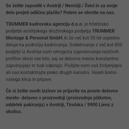
Se želite zaposliti v Avstriji / Nemčiji / Švici in za svoje
delo prejeti odlično plačilo? Potem se obrnite na nas.
TRUMMER kadrovska agencija d.o.o.
je hčerinsko
podjetje avstrijskega družinskega podjetja
TRUMMER
Montage & Personal
GmbH
, ki že več kot 35 let uspešno
deluje na področju kadrovanja. Sodelovanje z več kot 800
podjetji iz Avstrije nam omogoča zaposlovanje različnih
profilov skozi vse leto, saj se delovna mesta konstantno
zapolnjujejo in tudi odpirajo. Pošljite nam vaš življenjepis
ali nas kontaktirajte preko drugih kanalov. Veseli bomo
vašega klica in prijave.
Če si želite novih izzivov se prijavite na prosto delovno
mesto- delavec v proizvodnji (proizvodnja piškotov,
oddelek pakiranja) v Avstriji, Tirolska / 9900 Lienz z
okolico.