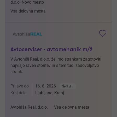
d.o.o. Novo mesto
Vsa delovna mesta
Avtoserviser - avtomehanik m/ž
V Avtohiši Real, d.o.o. želimo strankam zagotoviti
najvišjo raven storitev in s tem tudi zadovoljstvo
strank.
Prijave do
16. 8. 2026
Še 9 dni
Kraj dela
Ljubljana, Kranj
Avtohiša Real, d.o.o.
Vsa delovna mesta