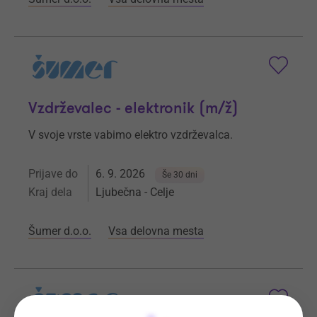
Vzdrževalec - elektronik (m/ž)
V svoje vrste vabimo elektro vzdrževalca.
Prijave do
6. 9. 2026
Še 30 dni
Kraj dela
Ljubečna - Celje
Šumer d.o.o.
Vsa delovna mesta