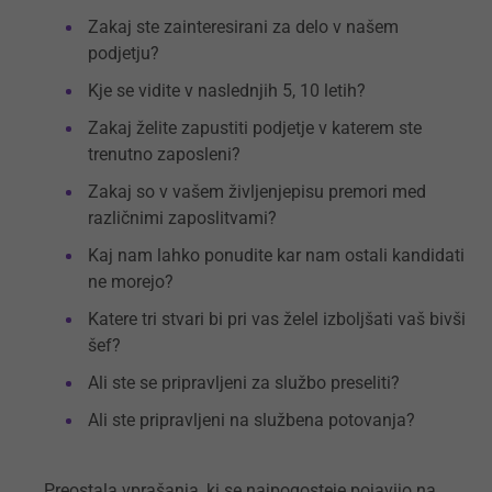
Zakaj ste zainteresirani za delo v našem
podjetju?
Kje se vidite v naslednjih 5, 10 letih?
Zakaj želite zapustiti podjetje v katerem ste
trenutno zaposleni?
Zakaj so v vašem življenjepisu premori med
različnimi zaposlitvami?
Kaj nam lahko ponudite kar nam ostali kandidati
ne morejo?
Katere tri stvari bi pri vas želel izboljšati vaš bivši
šef?
Ali ste se pripravljeni za službo preseliti?
Ali ste pripravljeni na službena potovanja?
Preostala vprašanja, ki se najpogosteje pojavijo na