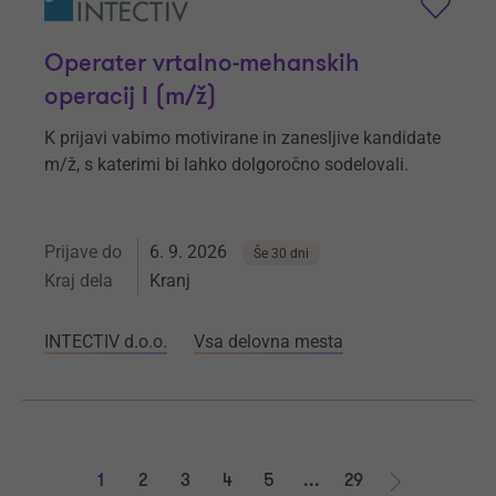
Operater vrtalno-mehanskih
operacij I (m/ž)
K prijavi vabimo motivirane in zanesljive kandidate
m/ž, s katerimi bi lahko dolgoročno sodelovali.
Prijave do
6. 9. 2026
Še 30 dni
Kraj dela
Kranj
INTECTIV d.o.o.
Vsa delovna mesta
1
2
3
4
5
...
29