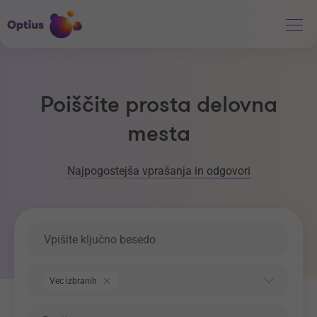
Poiščite prosta delovna
mesta
Najpogostejša vprašanja in odgovori
Ključna beseda
Področje dela
Vec izbranih
Regija