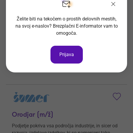
Operater na žični eroziji (m/ž)
Želite biti na tekočem o prostih delovnih mestih,
Podjetje Šumer d.o.o. pokriva vsa področja
na svoj e-naslov? Brezplačni E-informator vam to
industrije.
omogoča.
Prijave do
6. 9. 2026
Še 30 dni
Kraj dela
Ljubečna
Prijava
Šumer d.o.o.
Vsa delovna mesta
Orodjar (m/ž)
Podjetje pokriva vsa področja industrije, in sicer od
razvoja, izdelave izdelkov, ki so namenjeni tako