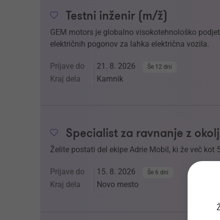
Testni inženir (m/ž)
GEM motors je globalno visokotehnološko podjetje
električnih pogonov za lahka električna vozila.
Prijave do
21. 8. 2026
Še 12 dni
Kraj dela
Kamnik
Specialist za ravnanje z oko
Želite postati del ekipe Adrie Mobil, ki že več kot 
Prijave do
15. 8. 2026
Še 6 dni
Kraj dela
Novo mesto
Ž