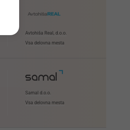
Avtohiša Real, d.o.o.
Vsa delovna mesta
Samal d.o.o.
Vsa delovna mesta