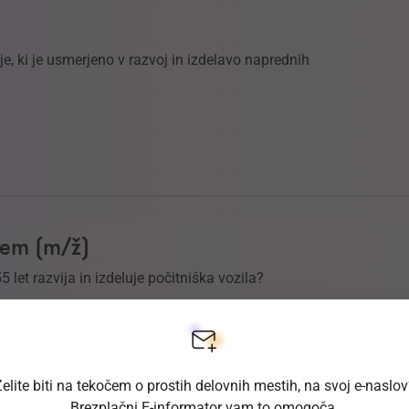
, ki je usmerjeno v razvoj in izdelavo naprednih
ljem (m/ž)
55 let razvija in izdeluje počitniška vozila?
elite biti na tekočem o prostih delovnih mestih, na svoj e-naslo
Brezplačni E-informator vam to omogoča.