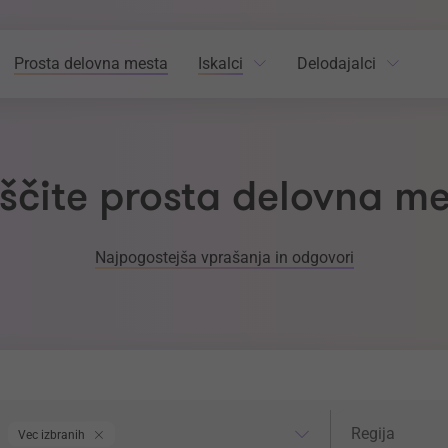
Prosta delovna mesta
Iskalci
Delodajalci
ščite prosta delovna m
Najpogostejša vprašanja in odgovori
odročje dela
Regija
Regija
Vec izbranih