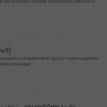
i želi samostojno opravljati računovodske, kadrovske in
(m/ž)
e usmerjeno v visokotehnološki razvoj in izdelavo naprednih
tirano tehnologijo.