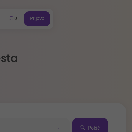
0
Prijava
esta
Poišči