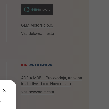
GEM Motors d.o.o.
Vsa delovna mesta
ADRIA MOBIL Proizvodnja, trgovina
in storitve, d.o.o. Novo mesto
Vsa delovna mesta
v?