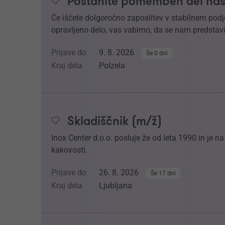
Postanite pomemben del naš
Če iščete dolgoročno zaposlitev v stabilnem podj
opravljeno delo, vas vabimo, da se nam predstavi
Prijave do
9. 8. 2026
Še 0 dni
Kraj dela
Polzela
Skladiščnik (m/ž)
Inox Center d.o.o. posluje že od leta 1990 in je 
kakovosti.
Prijave do
26. 8. 2026
Še 17 dni
Kraj dela
Ljubljana