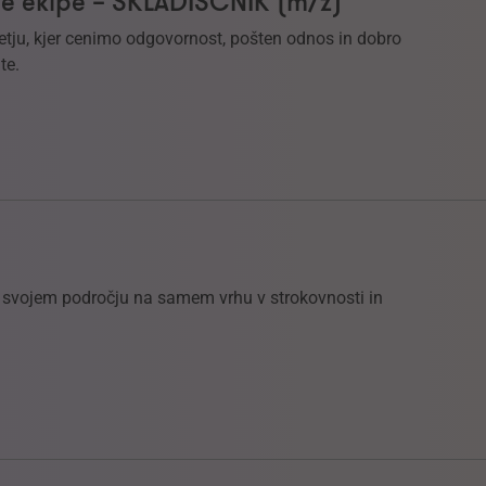
e ekipe – SKLADIŠČNIK (m/ž)
etju, kjer cenimo odgovornost, pošten odnos in dobro
te.
na svojem področju na samem vrhu v strokovnosti in