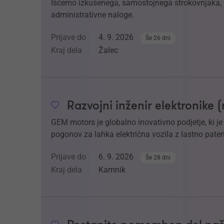
Iščemo izkušenega, samostojnega strokovnjaka, k
administrativne naloge.
Prijave do
4. 9. 2026
Še 26 dni
Kraj dela
Žalec
Razvojni inženir elektronike 
GEM motors je globalno inovativno podjetje, ki j
pogonov za lahka električna vozila z lastno paten
Prijave do
6. 9. 2026
Še 28 dni
Kraj dela
Kamnik