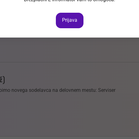
m/ž
Prijava
 najvišjo raven storitev in s tem tudi zadovoljstvo strank.
ž)
abimo novega sodelavca na delovnem mestu: Serviser