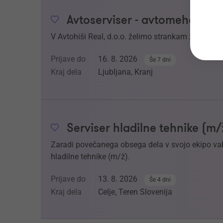
Avtoserviser - avtomehanik 
V Avtohiši Real, d.o.o. želimo strankam zagotoviti
Prijave do
16. 8. 2026
Še 7 dni
Kraj dela
Ljubljana, Kranj
Serviser hladilne tehnike (m/
Zaradi povečanega obsega dela v svojo ekipo v
hladilne tehnike (m/ž).
Prijave do
13. 8. 2026
Še 4 dni
Kraj dela
Celje, Teren Slovenija