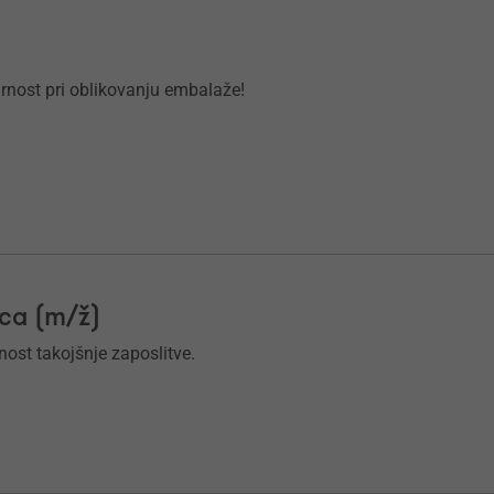
virnost pri oblikovanju embalaže!
ica (m/ž)
nost takojšnje zaposlitve.