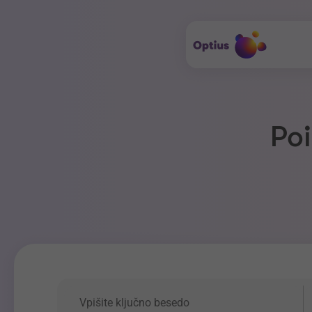
Poi
Ključna beseda
P