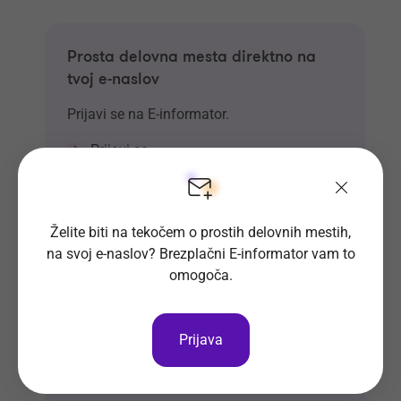
Prosta delovna mesta direktno na
tvoj e-naslov
Prijavi se na E-informator.
Prijavi se
Želite biti na tekočem o prostih delovnih mestih,
na svoj e-naslov? Brezplačni E-informator vam to
omogoča.
Prijava
Si že vpisan v Bazo CV-jev?