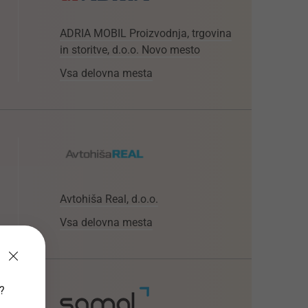
ADRIA MOBIL Proizvodnja, trgovina
in storitve, d.o.o. Novo mesto
Vsa delovna mesta
Avtohiša Real, d.o.o.
Vsa delovna mesta
v?