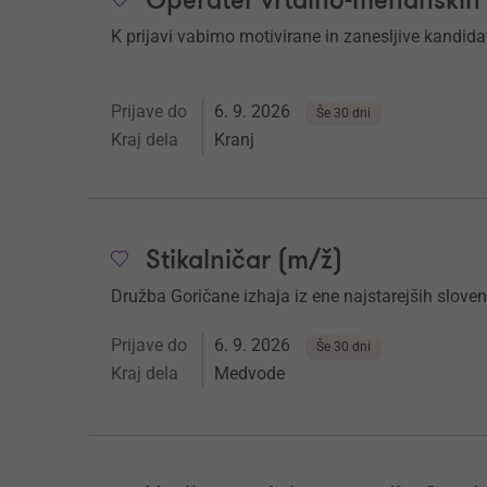
Operater vrtalno-mehanskih o
K prijavi vabimo motivirane in zanesljive kandida
Prijave do
6. 9. 2026
Še 30 dni
Kraj dela
Kranj
Stikalničar (m/ž)
Družba Goričane
izhaja iz ene najstarejših slovens
Prijave do
6. 9. 2026
Še 30 dni
Kraj dela
Medvode