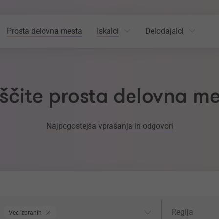
Prosta delovna mesta
Iskalci
Delodajalci
ščite prosta delovna m
Najpogostejša vprašanja in odgovori
odročje dela
Regija
Regija
Vec izbranih