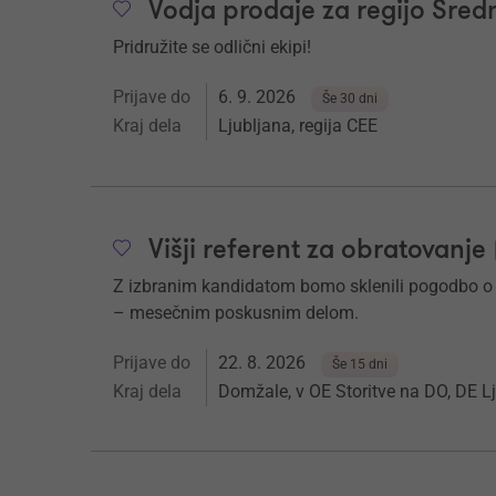
Vodja prodaje za regijo Sred
Pridružite se odlični ekipi!
Prijave do
6. 9. 2026
Še 30 dni
Kraj dela
Ljubljana, regija CEE
Višji referent za obratovanje 
Z izbranim kandidatom bomo sklenili pogodbo o 
– mesečnim poskusnim delom.
Prijave do
22. 8. 2026
Še 15 dni
Kraj dela
Domžale, v OE Storitve na DO, DE L