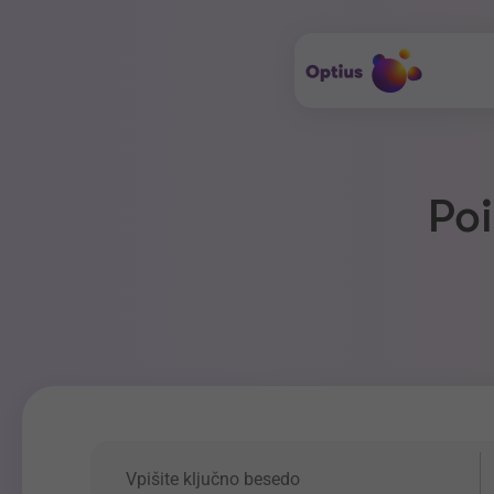
Poi
Ključna beseda
P