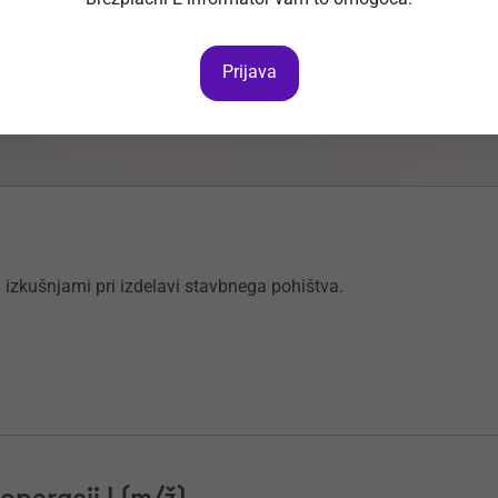
abimo novega sodelavca na delovnem mestu: Serviser
Prijava
in izkušnjami pri izdelavi stavbnega pohištva.