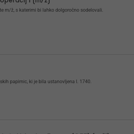
peracij I (m/ž)
te m/ž, s katerimi bi lahko dolgoročno sodelovali.
kih papirnic, ki je bila ustanovljena l. 1740.