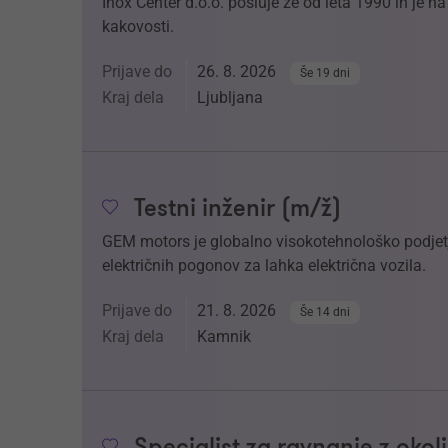
Inox Center d.o.o. posluje že od leta 1990 in je 
kakovosti.
Prijave do
26. 8. 2026
Še 19 dni
Kraj dela
Ljubljana
Testni inženir (m/ž)
GEM motors je globalno visokotehnološko podjetje
električnih pogonov za lahka električna vozila.
Prijave do
21. 8. 2026
Še 14 dni
Kraj dela
Kamnik
Specialist za ravnanje z oko