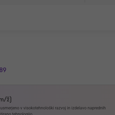
89
(m/ž)
e usmerjeno v visokotehnološki razvoj in izdelavo naprednih
tirano tehnologijo.