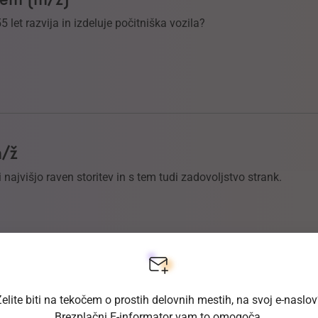
55 let razvija in izdeluje počitniška vozila?
m/ž
 najvišjo raven storitev in s tem tudi zadovoljstvo strank.
elite biti na tekočem o prostih delovnih mestih, na svoj e-naslo
ž)
Brezplačni E-informator vam to omogoča.