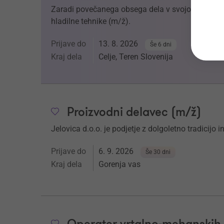
Zaradi povečanega obsega dela v svojo ekipo v
hladilne tehnike (m/ž).
Prijave do
13. 8. 2026
Še 6 dni
Kraj dela
Celje, Teren Slovenija
Proizvodni delavec (m/ž)
Jelovica d.o.o. je podjetje z dolgoletno tradicijo 
Prijave do
6. 9. 2026
Še 30 dni
Kraj dela
Gorenja vas