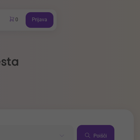
0
Prijava
esta
Poišči