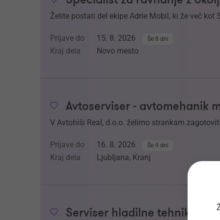
Želite postati del ekipe Adrie Mobil, ki že več kot 
Prijave do
15. 8. 2026
Še 8 dni
Kraj dela
Novo mesto
Avtoserviser - avtomehanik 
V Avtohiši Real, d.o.o. želimo strankam zagotoviti
Prijave do
16. 8. 2026
Še 9 dni
Kraj dela
Ljubljana, Kranj
Ž
Serviser hladilne tehnike (m/