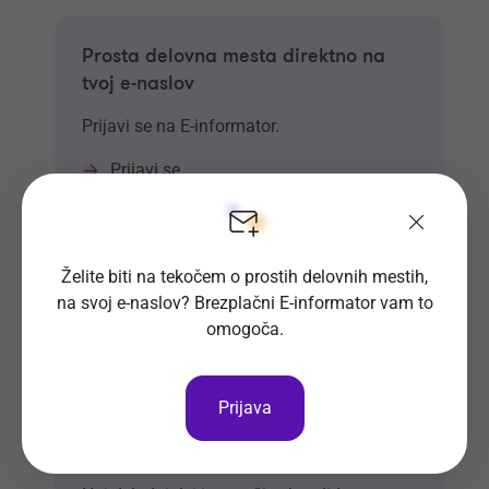
Prosta delovna mesta direktno na
tvoj e-naslov
Prijavi se na E-informator.
Prijavi se
Želite biti na tekočem o prostih delovnih mestih,
na svoj e-naslov? Brezplačni E-informator vam to
omogoča.
Prijava
Si že vpisan v Bazo CV-jev?