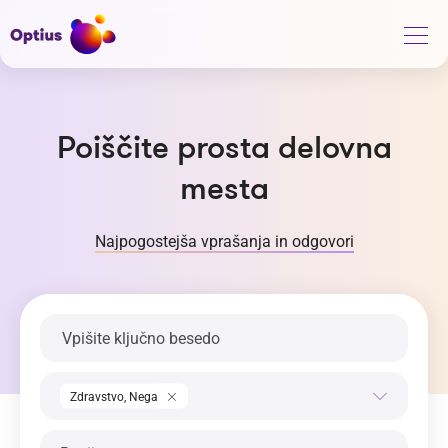
Poiščite prosta delovna
mesta
Najpogostejša vprašanja in odgovori
Ključna beseda
Področje dela
Zdravstvo, Nega
Regija