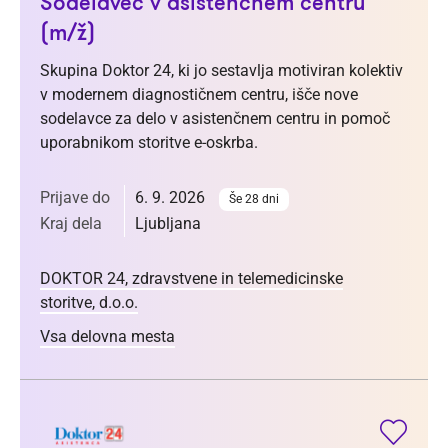
Sodelavec v asistenčnem centru
(m/ž)
Skupina Doktor 24, ki jo sestavlja motiviran kolektiv
v modernem diagnostičnem centru, išče nove
sodelavce za delo v asistenčnem centru in pomoč
uporabnikom storitve e-oskrba.
Prijave do
6. 9. 2026
Še 28 dni
Kraj dela
Ljubljana
DOKTOR 24, zdravstvene in telemedicinske
storitve, d.o.o.
Vsa delovna mesta