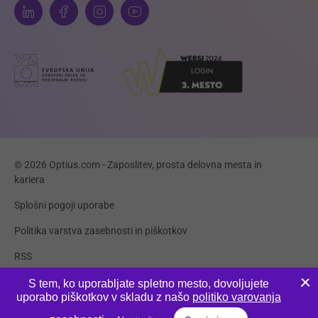
© 2026 Optius.com - Zaposlitev, prosta delovna mesta in
kariera
Splošni pogoji uporabe
Politika varstva zasebnosti in piškotkov
RSS
Piškotki
S tem, ko uporabljate spletno mesto, dovoljujete
uporabo piškotkov v skladu z našo
politiko varovanja
Produkcija:
Innovatif