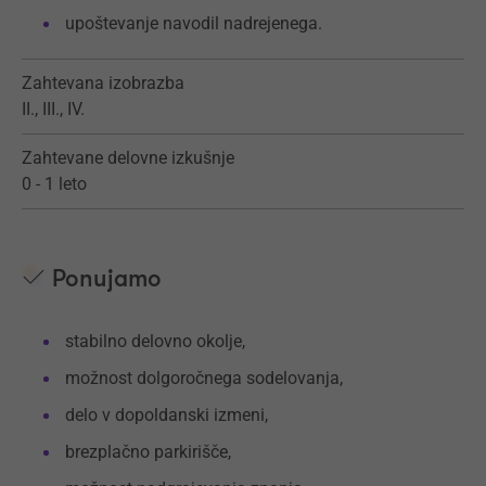
upoštevanje navodil nadrejenega.
Zahtevana izobrazba
II., III., IV.
Zahtevane delovne izkušnje
0 - 1 leto
Ponujamo
stabilno delovno okolje,
možnost dolgoročnega sodelovanja,
delo v dopoldanski izmeni,
brezplačno parkirišče,