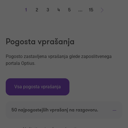
1
2
3
4
5
...
15
Naprej
Pogosta vprašanja
Pogosto zastavljena vprašanja glede zaposlitvenega
portala Optius.
Vsa pogosta vprašanja
50 najpogostejših vprašanj na razgovoru.