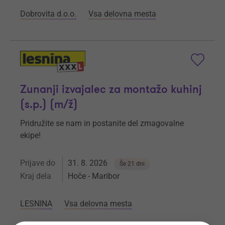
Dobrovita d.o.o.
Vsa delovna mesta
Zunanji izvajalec za montažo kuhinj
(s.p.) (m/ž)
Pridružite se nam in postanite del zmagovalne
ekipe!
Prijave do
31. 8. 2026
Še 21 dni
Kraj dela
Hoče - Maribor
LESNINA
Vsa delovna mesta