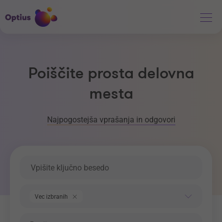
Poiščite prosta delovna
mesta
Najpogostejša vprašanja in odgovori
Ključna beseda
Področje dela
Vec izbranih
Regija