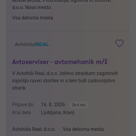
ADRIA MOBIL Proizvodnja, trgovina in storitve,
d.o.o. Novo mesto
Vsa delovna mesta
Avtoserviser - avtomehanik m/ž
V Avtohiši Real, d.o.o. želimo strankam zagotoviti
najvišjo raven storitev in s tem tudi zadovoljstvo
strank.
Prijave do
16. 8. 2026
Še 6 dni
Kraj dela
Ljubljana, Kranj
Avtohiša Real, d.o.o.
Vsa delovna mesta