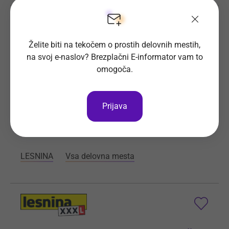
Želite biti na tekočem o prostih delovnih mestih,
Skladiščnik (m/ž)
na svoj e-naslov? Brezplačni E-informator vam to
omogoča.
Pridružite se nam in postanite del zmagovalne
ekipe!
Prijava
Prijave do
31. 8. 2026
Še 21 dni
Kraj dela
Slovenska vas - Brežice
LESNINA
Vsa delovna mesta