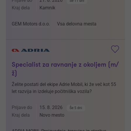
Prijave do
21. 8. 2026
Še 11 dni
Kraj dela
Kamnik
GEM Motors d.o.o.
Vsa delovna mesta
Specialist za ravnanje z okoljem (m/
ž)
Želite postati del ekipe Adrie Mobil, ki že več kot 55
let razvija in izdeluje počitniška vozila?
Prijave do
15. 8. 2026
Še 5 dni
Kraj dela
Novo mesto