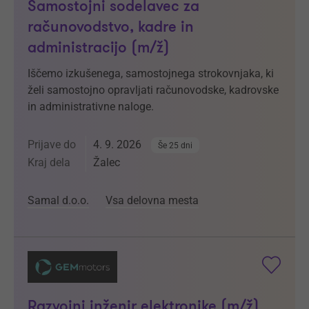
Samostojni sodelavec za
računovodstvo, kadre in
administracijo (m/ž)
Iščemo izkušenega, samostojnega strokovnjaka, ki
želi samostojno opravljati računovodske, kadrovske
in administrativne naloge.
Prijave do
4. 9. 2026
Še 25 dni
Kraj dela
Žalec
Samal d.o.o.
Vsa delovna mesta
Razvojni inženir elektronike (m/ž)