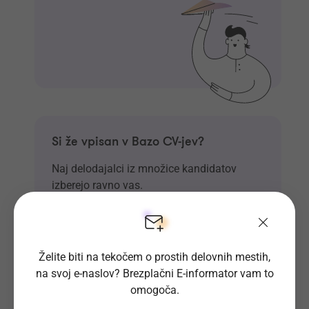
Si že vpisan v Bazo CV-jev?
Naj delodajalci iz množice kandidatov
izberejo ravno vas.
Vpiši se
Želite biti na tekočem o prostih delovnih mestih,
na svoj e-naslov? Brezplačni E-informator vam to
omogoča.