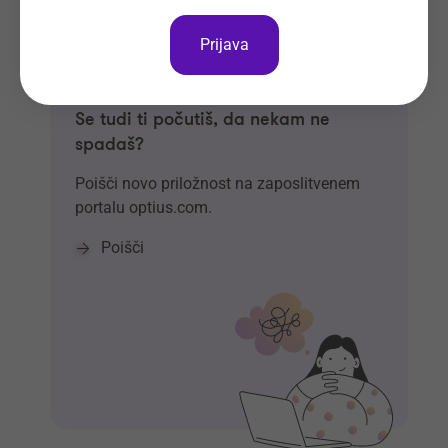
Prijava
Se tudi ti počutiš, da nekam ne
spadaš?
Poišči novo priložnost na zaposlitvenem
portalu optius.com.
Poišči