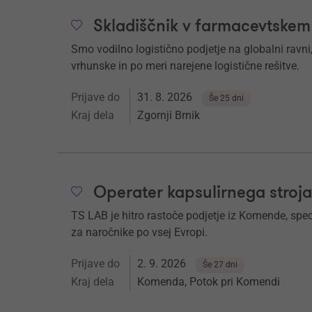
Skladiščnik v farmacevtskem
Smo vodilno logistično podjetje na globalni rav
vrhunske in po meri narejene logistične rešitve.
Prijave do
31. 8. 2026
Še 25 dni
Kraj dela
Zgornji Brnik
Operater kapsulirnega stroja
TS LAB je hitro rastoče podjetje iz Komende, spe
za naročnike po vsej Evropi.
Prijave do
2. 9. 2026
Še 27 dni
Kraj dela
Komenda, Potok pri Komendi