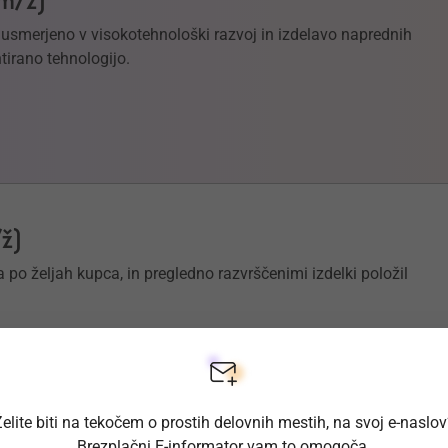
(m/ž)
e usmerjeno v visokotehnološki razvoj in izdelavo naprednih
tirano tehnologijo.
/ž)
po željah kupca, in pregledno razvrščenimi izdelki položil
elite biti na tekočem o prostih delovnih mestih, na svoj e-naslo
Brezplačni E-informator vam to omogoča.