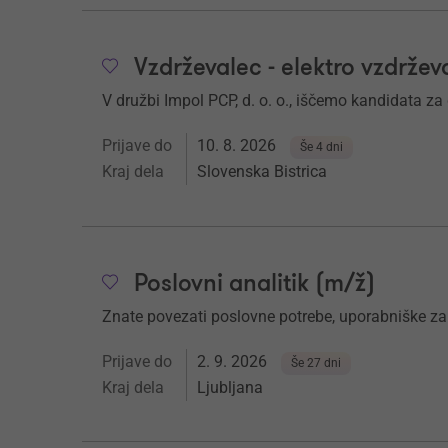
Vzdrževalec - elektro vzdržev
V družbi Impol PCP, d. o. o., iščemo kandidata za
Prijave do
10. 8. 2026
Še 4 dni
Kraj dela
Slovenska Bistrica
Poslovni analitik (m/ž)
Znate povezati poslovne potrebe, uporabniške zah
Prijave do
2. 9. 2026
Še 27 dni
Kraj dela
Ljubljana