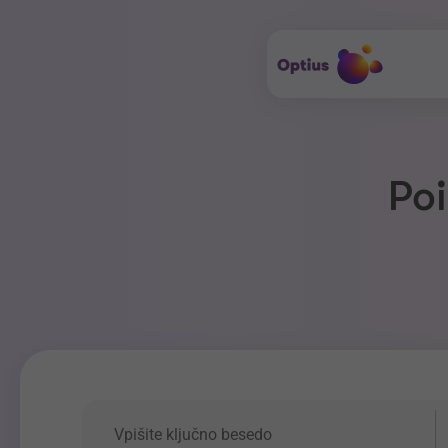
Poi
Ključna beseda
P