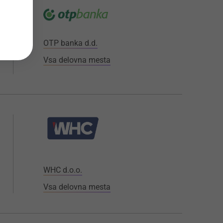
OTP banka d.d.
Vsa delovna mesta
WHC d.o.o.
Vsa delovna mesta