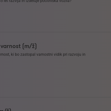
55 let razvija in izdeluje počitniška vozila?
 varnost (m/ž)
ost, ki bo zastopal varnostni vidik pri razvoju in