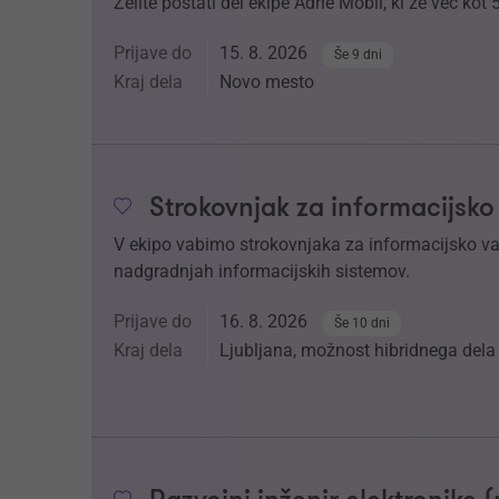
Želite postati del ekipe Adrie Mobil, ki že več kot 
Prijave do
15. 8. 2026
Še 9 dni
Kraj dela
Novo mesto
Strokovnjak za informacijsko
V ekipo vabimo strokovnjaka za informacijsko varn
nadgradnjah informacijskih sistemov.
Prijave do
16. 8. 2026
Še 10 dni
Kraj dela
Ljubljana, možnost hibridnega dela