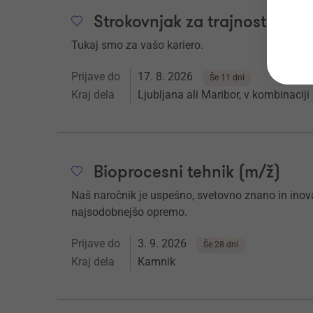
Strokovnjak za trajnost (m/ž)
Tukaj smo za vašo kariero.
Prijave do
17. 8. 2026
Še 11 dni
Kraj dela
Ljubljana ali Maribor, v kombinacij
Bioprocesni tehnik (m/ž)
Naš naročnik je uspešno, svetovno znano in inovat
najsodobnejšo opremo.
Prijave do
3. 9. 2026
Še 28 dni
Kraj dela
Kamnik