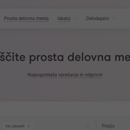
Prosta delovna mesta
Iskalci
Delodajalci
ščite prosta delovna m
Najpogostejša vprašanja in odgovori
odročje dela
Regija
Regija
Vec izbranih