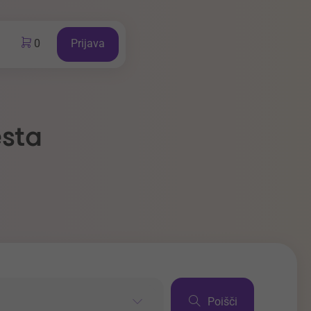
0
Prijava
esta
Poišči