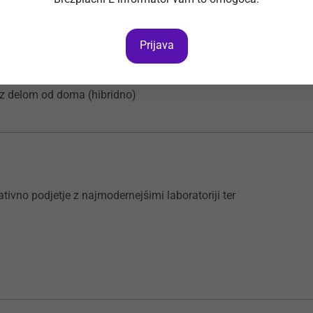
Prijava
i z delom od doma (hibridno)
ivno podjetje z najmodernejšimi laboratoriji ter