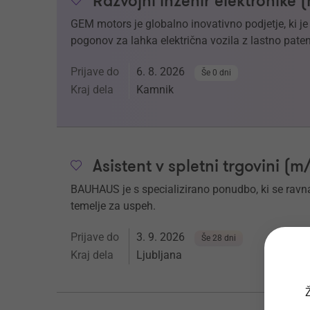
Razvojni inženir elektronike 
GEM motors je globalno inovativno podjetje, ki j
pogonov za lahka električna vozila z lastno paten
Prijave do
6. 8. 2026
Še 0 dni
Kraj dela
Kamnik
Asistent v spletni trgovini (m
BAUHAUS je s specializirano ponudbo, ki se ravna 
temelje za uspeh.
Prijave do
3. 9. 2026
Še 28 dni
Kraj dela
Ljubljana
Ž