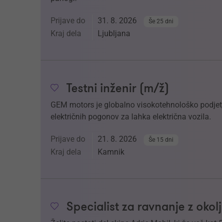
Prijave do
31. 8. 2026
Še 25 dni
Kraj dela
Ljubljana
Testni inženir (m/ž)
GEM motors je globalno visokotehnološko podjetje
električnih pogonov za lahka električna vozila.
Prijave do
21. 8. 2026
Še 15 dni
Kraj dela
Kamnik
Specialist za ravnanje z oko