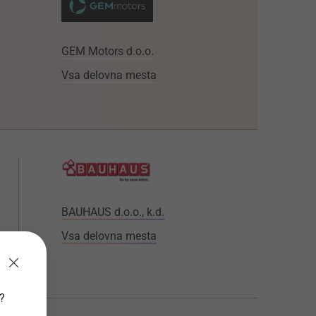
GEM Motors d.o.o.
Vsa delovna mesta
BAUHAUS d.o.o., k.d.
Vsa delovna mesta
v?