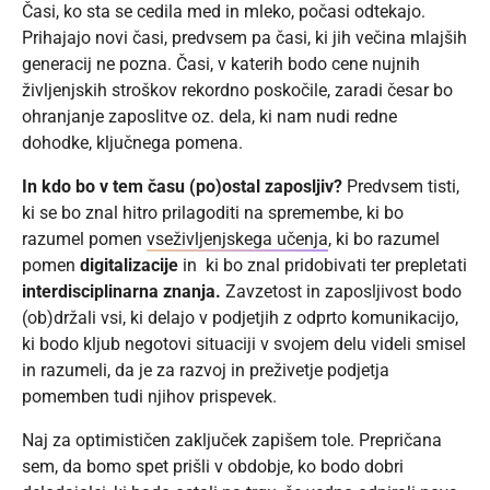
Časi, ko sta se cedila med in mleko, počasi odtekajo.
Prihajajo novi časi, predvsem pa časi, ki jih večina mlajših
generacij ne pozna. Časi, v katerih bodo cene nujnih
življenjskih stroškov rekordno poskočile, zaradi česar bo
ohranjanje zaposlitve oz. dela, ki nam nudi redne
dohodke, ključnega pomena.
In kdo bo v tem času (po)ostal zaposljiv?
Predvsem tisti,
ki se bo znal hitro prilagoditi na spremembe, ki bo
razumel pomen
vseživljenjskega učenja
, ki bo razumel
pomen
digitalizacije
in ki bo znal pridobivati ter prepletati
interdisciplinarna znanja.
Zavzetost in zaposljivost bodo
(ob)držali vsi, ki delajo v podjetjih z odprto komunikacijo,
ki bodo kljub negotovi situaciji v svojem delu videli smisel
in razumeli, da je za razvoj in preživetje podjetja
pomemben tudi njihov prispevek.
Naj za optimističen zaključek zapišem tole. Prepričana
sem, da bomo spet prišli v obdobje, ko bodo dobri