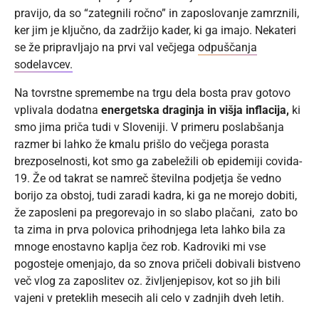
pravijo, da so “zategnili ročno” in zaposlovanje zamrznili,
ker jim je ključno, da zadržijo kader, ki ga imajo. Nekateri
se že pripravljajo na prvi val večjega
odpuščanja
sodelavcev.
Na tovrstne spremembe na trgu dela bosta prav gotovo
vplivala dodatna
energetska draginja in višja inflacija,
ki
smo jima priča tudi v Sloveniji. V primeru poslabšanja
razmer bi lahko že kmalu prišlo do večjega porasta
brezposelnosti, kot smo ga zabeležili ob epidemiji covida-
19. Že od takrat se namreč številna podjetja še vedno
borijo za obstoj, tudi zaradi kadra, ki ga ne morejo dobiti,
že zaposleni pa pregorevajo in so slabo plačani, zato bo
ta zima in prva polovica prihodnjega leta lahko bila za
mnoge enostavno kaplja čez rob. Kadroviki mi vse
pogosteje omenjajo, da so znova pričeli dobivali bistveno
več vlog za zaposlitev oz. življenjepisov, kot so jih bili
vajeni v preteklih mesecih ali celo v zadnjih dveh letih.