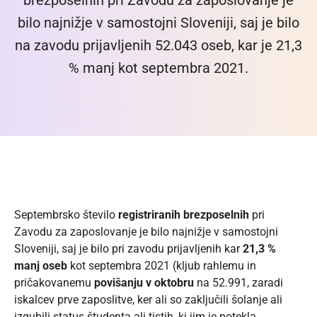
brezposelnih pri Zavodu za zaposlovanje je
bilo najnižje v samostojni Sloveniji, saj je bilo
na zavodu prijavljenih 52.043 oseb, kar je 21,3
% manj kot septembra 2021.
Septembrsko število
registriranih brezposelnih
pri
Zavodu za zaposlovanje je bilo najnižje v samostojni
Sloveniji, saj je bilo pri zavodu prijavljenih kar
21,3 %
manj oseb
kot septembra 2021 (kljub rahlemu in
pričakovanemu
povišanju v oktobru
na 52.991, zaradi
iskalcev prve zaposlitve, ker ali so zaključili šolanje ali
izgubili status študenta ali tistih, ki jim je potekla