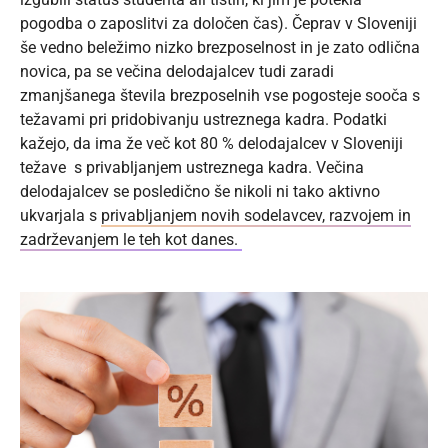
pogodba o zaposlitvi za določen čas). Čeprav v Sloveniji
še vedno beležimo nizko brezposelnost in je zato odlična
novica, pa se večina delodajalcev tudi zaradi
zmanjšanega števila brezposelnih vse pogosteje sooča s
težavami pri pridobivanju ustreznega kadra. Podatki
kažejo, da ima že več kot 80 % delodajalcev v Sloveniji
težave s privabljanjem ustreznega kadra. Večina
delodajalcev se posledično še nikoli ni tako aktivno
ukvarjala s
privabljanjem novih sodelavcev, razvojem in
zadrževanjem le teh kot danes.