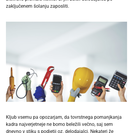
zaključenem šolanju zaposliti.
Kljub vsemu pa opozarjam, da tovrstnega pomanjkanja
kadra najverjetneje ne bomo beležili večno, saj sem
dnevno v stiku s podjetji oz. delodajalci. Nekateri že