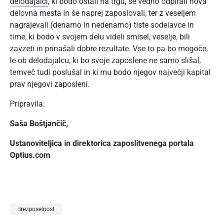
delodajalci
, ki bodo ostali na trgu, še vedno odpirali nova
delovna mesta in še naprej zaposlovali, ter z veseljem
nagrajevali (denarno in nedenarno) tiste sodelavce in
time, ki bodo v svojem delu videli smisel, veselje, bili
zavzeti in prinašali dobre rezultate. Vse to pa bo mogoče,
le ob delodajalcu, ki bo svoje zaposlene ne samo slišal,
temveč tudi poslušal in ki mu bodo njegov največji kapital
prav njegovi zaposleni.
Pripravila:
Saša Boštjančič,
Ustanoviteljica in direktorica zaposlitvenega portala
Optius.com
Brezposelnost