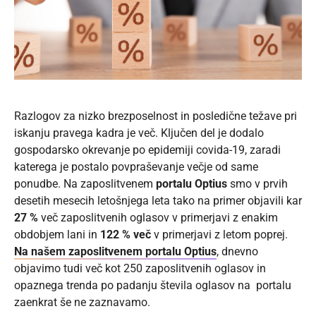
Razlogov za nizko brezposelnost in posledične težave pri
iskanju pravega kadra je več. Ključen del je dodalo
gospodarsko okrevanje po epidemiji covida-19, zaradi
katerega je postalo povpraševanje večje od same
ponudbe. Na zaposlitvenem
portalu Optius
smo v prvih
desetih mesecih letošnjega leta tako na primer objavili kar
27 %
več zaposlitvenih oglasov v primerjavi z enakim
obdobjem lani in
122 % več
v primerjavi z letom poprej.
Na našem zaposlitvenem portalu Optius
, dnevno
objavimo tudi več kot 250 zaposlitvenih oglasov in
opaznega trenda po padanju števila oglasov na portalu
zaenkrat še ne zaznavamo.