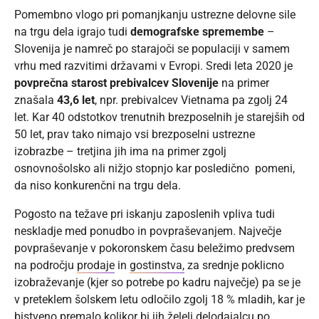
Pomembno vlogo pri pomanjkanju ustrezne delovne sile
na trgu dela igrajo tudi
demografske spremembe
–
Slovenija je namreč po starajoči se populaciji v samem
vrhu med razvitimi državami v Evropi. Sredi leta 2020 je
povprečna starost prebivalcev
Slovenije
na primer
znašala
43,6 let
, npr. prebivalcev Vietnama pa zgolj 24
let. Kar 40 odstotkov trenutnih brezposelnih je starejših od
50 let, prav tako nimajo vsi brezposelni ustrezne
izobrazbe – tretjina jih ima na primer zgolj
osnovnošolsko ali nižjo stopnjo kar posledično pomeni,
da niso konkurenčni na trgu dela.
Pogosto na težave pri iskanju zaposlenih vpliva tudi
neskladje med ponudbo in povpraševanjem. Največje
povpraševanje v pokoronskem času beležimo predvsem
na področju
prodaje
in
gostinstva,
za srednje poklicno
izobraževanje (kjer so potrebe po kadru največje) pa se je
v preteklem šolskem letu odločilo zgolj 18 % mladih, kar je
bistveno premalo kolikor bi jih želeli delodajalcu po