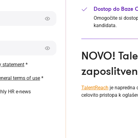
Dostop do Baze C
Omogočite si dostop 
kandidata.
NOVO!
Tal
y statement
*
zaposlitve
eneral terms of use
*
TalentReach
je napredna d
thly HR e-news
celovito pristopa k oglaše