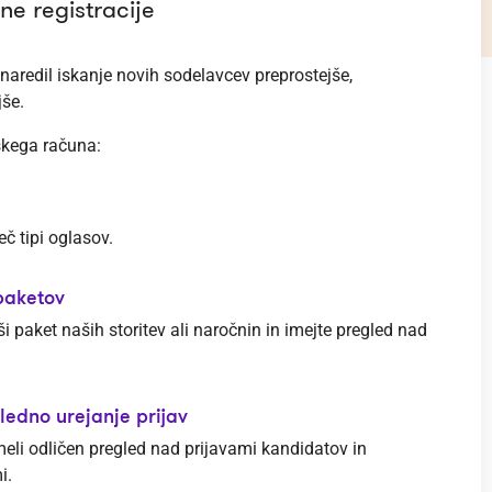
ne registracije
naredil iskanje novih sodelavcev preprostejše,
jše.
škega računa:
eč tipi oglasov.
paketov
ši paket naših storitev ali naročnin in imejte pregled nad
ledno urejanje prijav
eli odličen pregled nad prijavami kandidatov in
i.