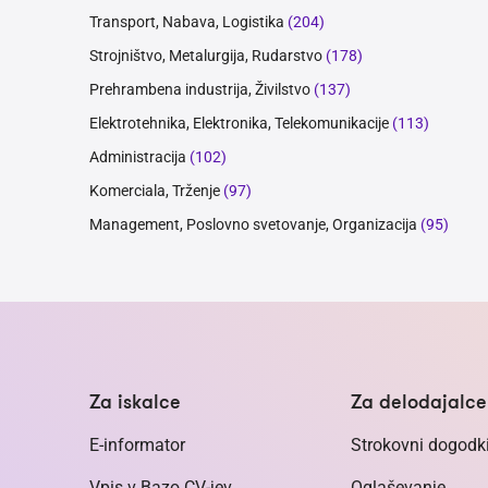
Transport, Nabava, Logistika
(204)
Strojništvo, Metalurgija, Rudarstvo
(178)
Prehrambena industrija, Živilstvo
(137)
Elektrotehnika, Elektronika, Telekomunikacije
(113)
Administracija
(102)
Komerciala, Trženje
(97)
Management, Poslovno svetovanje, Organizacija
(95)
Za iskalce
Za delodajalce
E-informator
Strokovni dogodk
Vpis v Bazo CV-jev
Oglaševanje