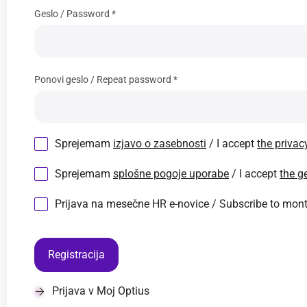
Geslo / Password *
Ponovi geslo / Repeat password *
Sprejemam
izjavo o zasebnosti
/ I accept
the privac
Sprejemam
splošne pogoje uporabe
/ I accept
the g
Prijava na mesečne HR e-novice / Subscribe to mon
Registracija
Prijava v Moj Optius