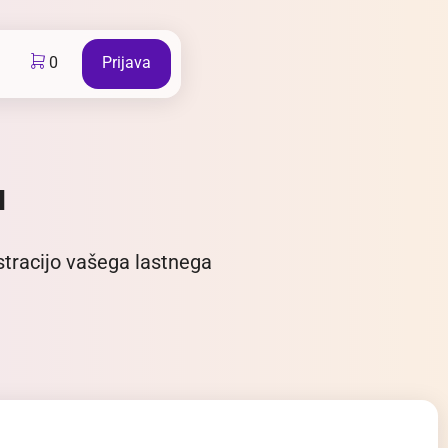
0
Prijava
a
stracijo vašega lastnega