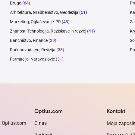
Drugo
(64)
Pr
Arhitektura, Gradbeništvo, Geodezija
(51)
Ka
Marketing, Oglaševanje, PR
(43)
Za
Znanost, Tehnologija, Raziskave in razvoj
(41)
Kr
Bančništvo, Finance
(39)
So
Računovodstvo, Revizija
(33)
Po
Farmacija, Naravoslovje
(31)
Optius.com
Kontakt
i Optius.com
O nas
Moja zaposlit
Partnerji