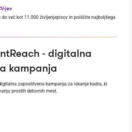
V-jev
do več kot 11.000 življenjepisov in poiščite najboljšega
entReach - digitalna
na kampanja
igitalna zaposlitvena kampanja za iskanje kadra, ki
vanju prostih delovnih mest.