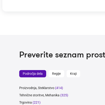
Preverite seznam prost
Področja dela
Regije
Kraji
Proizvodnja, Steklarstvo
(414)
Tehnične storitve, Mehanika
(325)
Trgovina
(221)