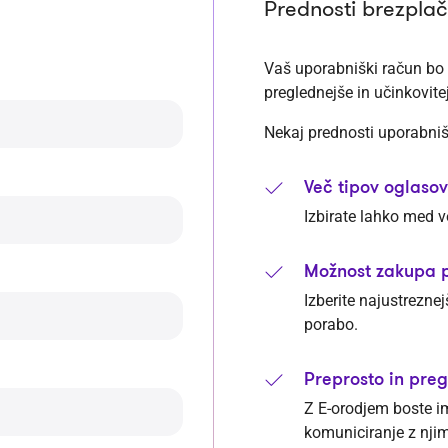
Prednosti brezplač
Vaš uporabniški račun bo 
preglednejše in učinkovite
Nekaj prednosti uporabni
Več tipov oglasov
Izbirate lahko med v
Možnost zakupa 
Izberite najustreznej
porabo.
Preprosto in preg
Z E-orodjem boste im
komuniciranje z njim