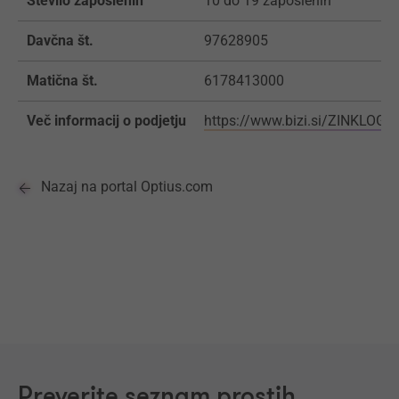
Število zaposlenih
10 do 19 zaposlenih
Davčna št.
97628905
Matična št.
6178413000
Več informacij o podjetju
https://www.bizi.si/ZINKLOG-D
Nazaj na portal Optius.com
Preverite seznam prostih