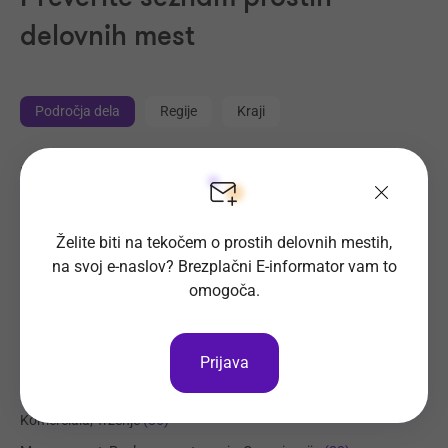
delovnih mest
Področja dela
Regije
Kraji
Proizvodnja, Steklarstvo
(352)
Tehnične storitve, Mehanika
(260)
Trgovina
(207)
Želite biti na tekočem o prostih delovnih mestih,
na svoj e-naslov? Brezplačni E-informator vam to
Transport, Nabava, Logistika
(183)
omogoča.
Strojništvo, Metalurgija, Rudarstvo
(152)
Prehrambena industrija, Živilstvo
(128)
Elektrotehnika, Elektronika, Telekomunikacije
(101)
Prijava
Administracija
(89)
Komerciala, Trženje
(86)