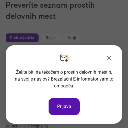
Preverite seznam prostih
delovnih mest
Področja dela
Regije
Kraji
Proizvodnja, Steklarstvo
(352)
Tehnične storitve, Mehanika
(259)
Želite biti na tekočem o prostih delovnih mestih,
Trgovina
(207)
na svoj e-naslov? Brezplačni E-informator vam to
Transport, Nabava, Logistika
(183)
omogoča.
Strojništvo, Metalurgija, Rudarstvo
(152)
Prehrambena industrija, Živilstvo
(124)
Prijava
Elektrotehnika, Elektronika, Telekomunikacije
(100)
Administracija
(87)
Komerciala, Trženje
(86)