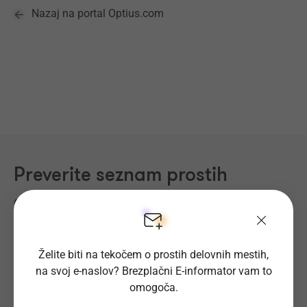
Nazaj na portal Optius.com
Preverite seznam prostih
delovnih mest
Področja dela
Regije
Kraji
Želite biti na tekočem o prostih delovnih mestih,
na svoj e-naslov? Brezplačni E-informator vam to
omogoča.
Proizvodnja, Steklarstvo
(414)