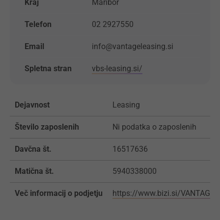
Kraj
Maribor
Telefon
02 2927550
Email
info@vantageleasing.si
Spletna stran
vbs-leasing.si/
Dejavnost
Leasing
Število zaposlenih
Ni podatka o zaposlenih
Davčna št.
16517636
Matična št.
5940338000
Več informacij o podjetju
https://www.bizi.si/VANTAGE-