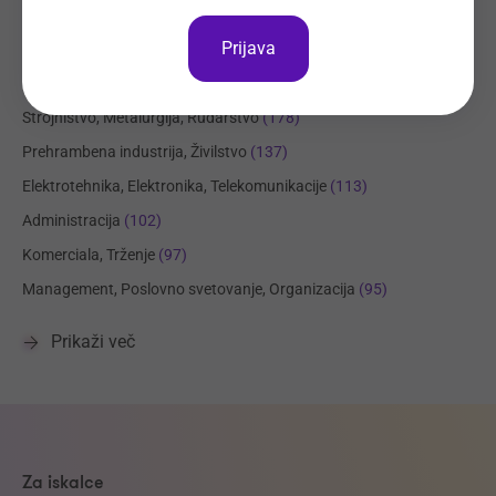
Tehnične storitve, Mehanika
(325)
Prijava
Trgovina
(221)
Transport, Nabava, Logistika
(204)
Strojništvo, Metalurgija, Rudarstvo
(178)
Prehrambena industrija, Živilstvo
(137)
Elektrotehnika, Elektronika, Telekomunikacije
(113)
Administracija
(102)
Komerciala, Trženje
(97)
Management, Poslovno svetovanje, Organizacija
(95)
Prikaži več
Za iskalce