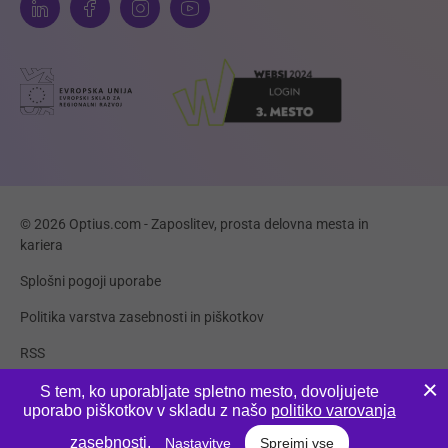
© 2026 Optius.com - Zaposlitev, prosta delovna mesta in
kariera
Splošni pogoji uporabe
Politika varstva zasebnosti in piškotkov
RSS
Piškotki
S tem, ko uporabljate spletno mesto, dovoljujete
uporabo piškotkov v skladu z našo
politiko varovanja
Produkcija:
Innovatif
zasebnosti
.
Nastavitve
Sprejmi vse