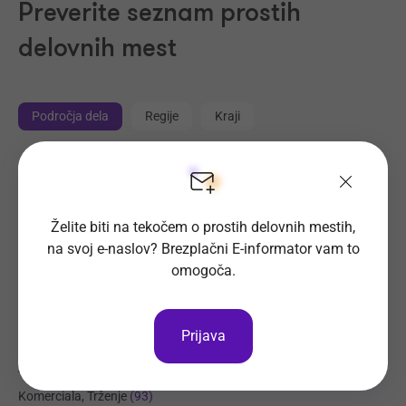
Preverite seznam prostih
delovnih mest
Področja dela
Regije
Kraji
Proizvodnja, Steklarstvo
(410)
Tehnične storitve, Mehanika
(319)
Želite biti na tekočem o prostih delovnih mestih,
Trgovina
(213)
na svoj e-naslov? Brezplačni E-informator vam to
Transport, Nabava, Logistika
(202)
omogoča.
Strojništvo, Metalurgija, Rudarstvo
(176)
Prehrambena industrija, Živilstvo
(131)
Prijava
Elektrotehnika, Elektronika, Telekomunikacije
(112)
Administracija
(96)
Komerciala, Trženje
(93)