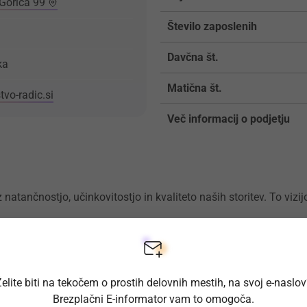
 Gorica 99
Število zaposlenih
Davčna št.
ka
Matična št.
tvo-radic.si
Več informacij o podjetju
natančnostjo, učinkovitostjo in kvaliteto naših storitev. To vizi
elite biti na tekočem o prostih delovnih mestih, na svoj e-naslo
Brezplačni E-informator vam to omogoča.