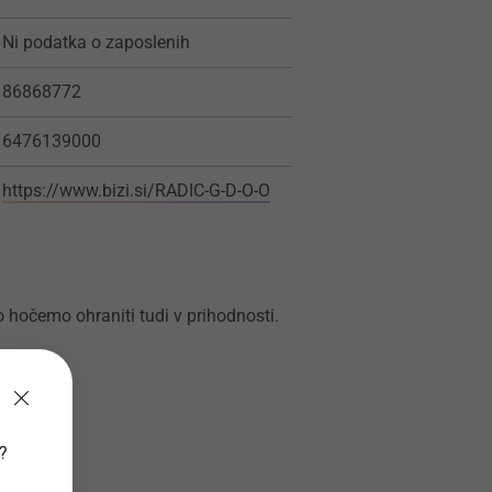
Ni podatka o zaposlenih
86868772
6476139000
https://www.bizi.si/RADIC-G-D-O-O
jo hočemo ohraniti tudi v prihodnosti.
v?