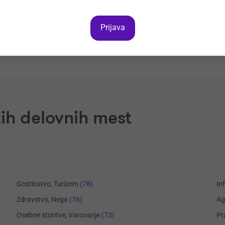
Prijava
ih delovnih mest
Gostinstvo, Turizem
(78)
In
Zdravstvo, Nega
(76)
Ag
Osebne storitve, Varovanje
(73)
Pr