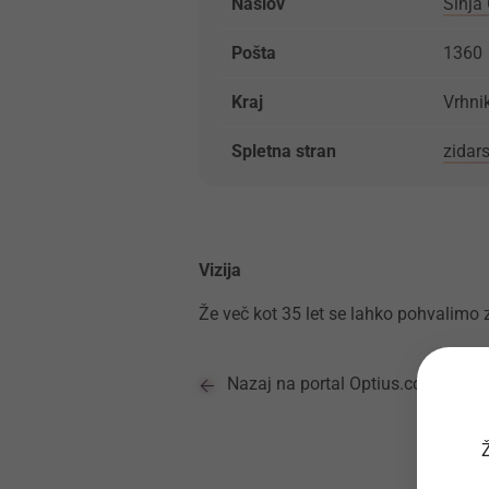
Naslov
Sinja
Pošta
1360
Kraj
Vrhni
Spletna stran
zidars
Vizija
Že več kot 35 let se lahko pohvalimo z 
Nazaj na portal Optius.com
Ž