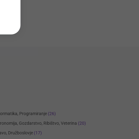
formatika, Programiranje
(26)
ronomija, Gozdarstvo, Ribištvo, Veterina
(20)
avo, Družboslovje
(17)