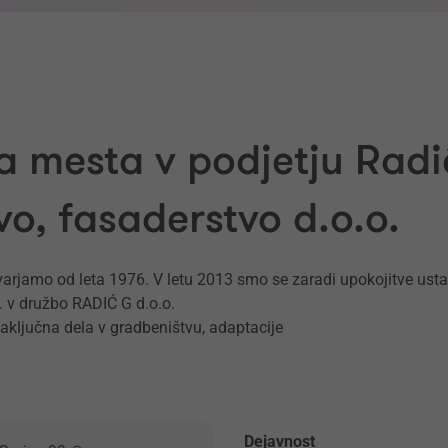
a mesta v podjetju Radić
vo, fasaderstvo d.o.o.
rjamo od leta 1976. V letu 2013 smo se zaradi upokojitve ustano
 v družbo RADIĆ G d.o.o.
 zaključna dela v gradbeništvu, adaptacije
Dejavnost