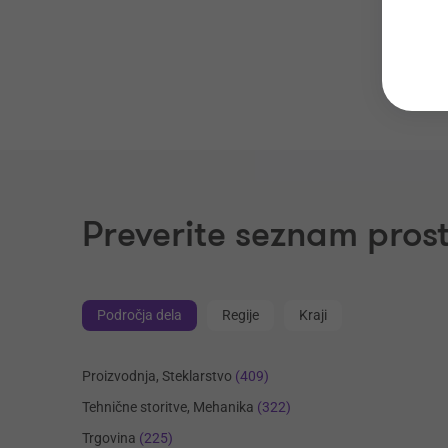
Preverite seznam prost
Področja dela
Regije
Kraji
Proizvodnja, Steklarstvo
(409)
Tehnične storitve, Mehanika
(322)
Trgovina
(225)