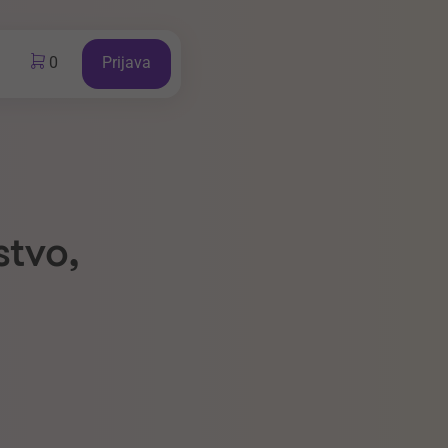
0
Prijava
stvo,