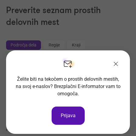
Preverite seznam prostih
delovnih mest
Področja dela
Regije
Kraji
Proizvodnja, Steklarstvo
(414)
Tehnične storitve, Mehanika
(325)
Želite biti na tekočem o prostih delovnih mestih,
Trgovina
(216)
na svoj e-naslov? Brezplačni E-informator vam to
Transport, Nabava, Logistika
(204)
omogoča.
Strojništvo, Metalurgija, Rudarstvo
(178)
Prehrambena industrija, Živilstvo
(137)
Prijava
Elektrotehnika, Elektronika, Telekomunikacije
(113)
Administracija
(102)