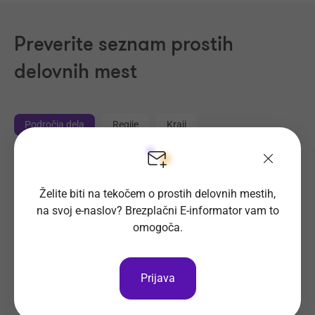
Preverite seznam prostih
delovnih mest
Področja dela
Regije
Kraji
Proizvodnja, Steklarstvo
(410)
Tehnične storitve, Mehanika
(319)
Želite biti na tekočem o prostih delovnih mestih,
na svoj e-naslov? Brezplačni E-informator vam to
Trgovina
(213)
omogoča.
Transport, Nabava, Logistika
(202)
Strojništvo, Metalurgija, Rudarstvo
(176)
Prehrambena industrija, Živilstvo
(131)
Prijava
Elektrotehnika, Elektronika, Telekomunikacije
(112)