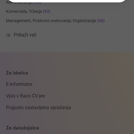
Administracija
(96)
Komerciala, Trženje
(93)
Management, Poslovno svetovanje, Organizacija
(90)
Prikaži več
Za iskalce
E-informator
Vpis v Bazo CV-jev
Pogosto zastavljena vprašanja
Za delodajalce