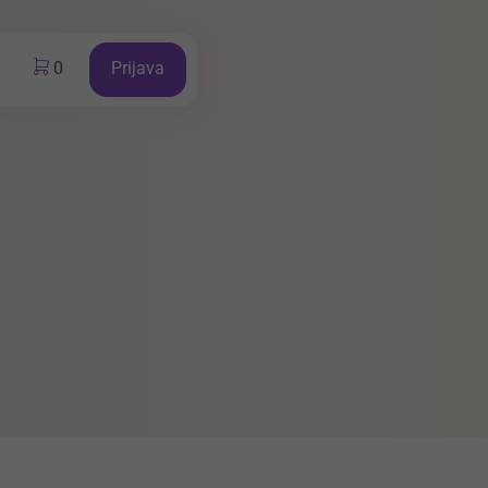
0
Prijava