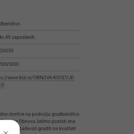
dbeništvo
do 49 zaposlenih
26055
5065000
ps://www.bizi.si/OBNOVA-KOCEVJE-
-O
stne storitve na področju gradbeništva
Skupina Obnova želimo postati ena
 bomo prizadevali graditi na kvaliteti