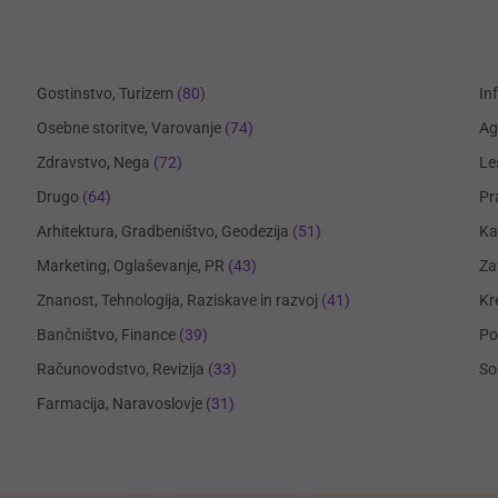
Gostinstvo, Turizem
(80)
In
Osebne storitve, Varovanje
(74)
Ag
Zdravstvo, Nega
(72)
Le
Drugo
(64)
Pr
Arhitektura, Gradbeništvo, Geodezija
(51)
Ka
Marketing, Oglaševanje, PR
(43)
Za
Znanost, Tehnologija, Raziskave in razvoj
(41)
Kr
Bančništvo, Finance
(39)
Po
Računovodstvo, Revizija
(33)
So
Farmacija, Naravoslovje
(31)