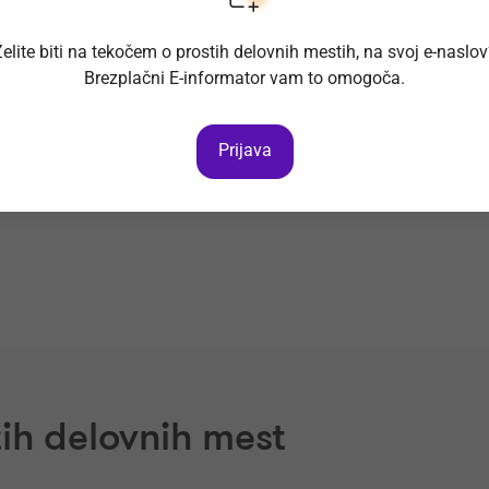
oljitev tako naročnikov kot zaposlenih.
elite biti na tekočem o prostih delovnih mestih, na svoj e-naslo
Brezplačni E-informator vam to omogoča.
Prijava
ih delovnih mest