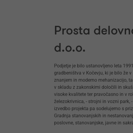
Prosta delovn
d.o.o.
Podjetje je bilo ustanovljeno leta 199
gradbeništva v Kočevju, ki je bilo že
znanjem in moderno mehanizacijo, tak
v skladu z zakonskimi določili in sku
visoke kvalitete ter pravočasno in v r
železokrivnica, - strojni in vozni park, 
izvedbo projekta pa sodelujemo s pri
Gradnja stanovanjskih in nestanovanjsk
poslovne, stanovanjske, javne in sakra