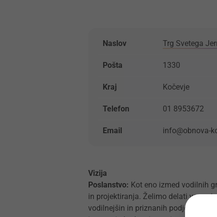
Naslov
Trg Svetega Jer
Pošta
1330
Kraj
Kočevje
Telefon
01 8953672
Email
info@obnova-ko
Vizija
Poslanstvo:
Kot eno izmed vodilnih gr
in projektiranja. Želimo delati varno i
vodilnejšin in priznanih podjetij v Slo