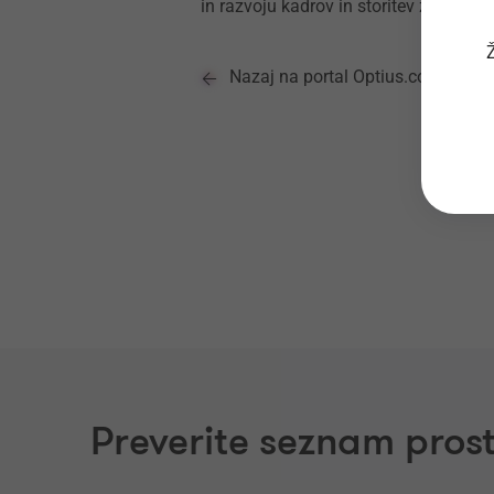
in razvoju kadrov in storitev za zadov
Ž
Nazaj na portal Optius.com
Preverite seznam prost