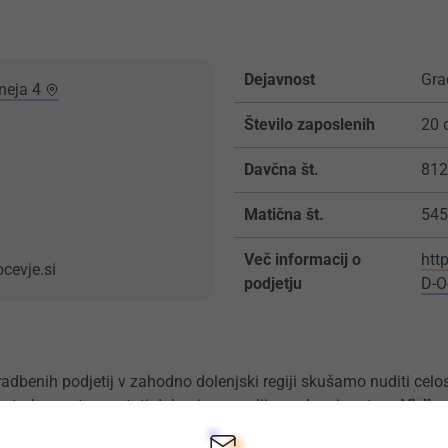
Dejavnost
Gra
neja 4
Število zaposlenih
20 
Davčna št.
812
Matična št.
545
Več informacij o
htt
cevje.si
podjetju
D-O
adbenih podjetij v zahodno dolenjski regiji skušamo nuditi celo
n strokovno ter postati dober in zanesljiv poslovni partner.
Vizija:
veniji na področju gradbeništva in projektiranja. Tudi v bodoče si