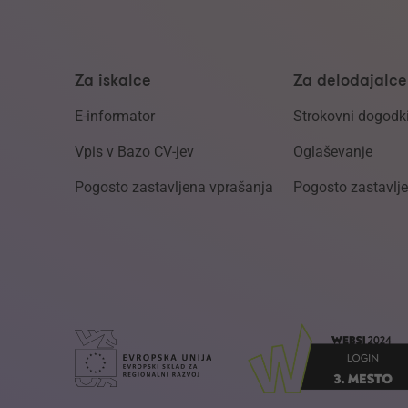
Za iskalce
Za delodajalce
E-informator
Strokovni dogodk
Vpis v Bazo CV-jev
Oglaševanje
Pogosto zastavljena vprašanja
Pogosto zastavlj