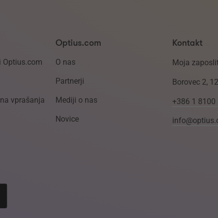
Optius.com
Kontakt
i Optius.com
O nas
Moja zaposlit
Partnerji
Borovec 2, 1
ena vprašanja
Mediji o nas
+386 1 8100
Novice
info@optius