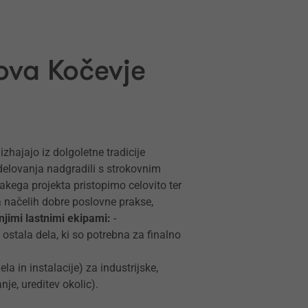
ova Kočevje
zhajajo iz dolgoletne tradicije
 delovanja nadgradili s strokovnim
kega projekta pristopimo celovito ter
a načelih dobre poslovne prakse,
njimi lastnimi ekipami:
-
vsa ostala dela, ki so potrebna za finalno
a in instalacije) za industrijske,
je, ureditev okolic).