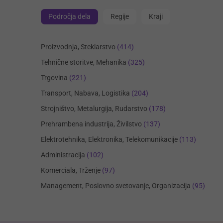
Področja dela
Regije
Kraji
Proizvodnja, Steklarstvo
(414)
Tehnične storitve, Mehanika
(325)
Trgovina
(221)
Transport, Nabava, Logistika
(204)
Strojništvo, Metalurgija, Rudarstvo
(178)
Prehrambena industrija, Živilstvo
(137)
Elektrotehnika, Elektronika, Telekomunikacije
(113)
Administracija
(102)
Komerciala, Trženje
(97)
Management, Poslovno svetovanje, Organizacija
(95)