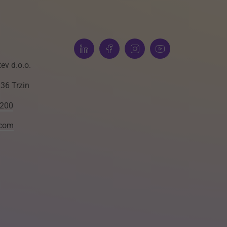
ev d.o.o.
236 Trzin
 200
.com