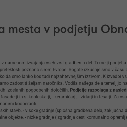
a mesta v podjetju Obn
1 z namenom izvajanja vseh vrst gradbenih del. Temelji podjetja i
 v preteklosti poznano širom Evrope. Bogate izkušnje smo v času
o da smo lahko kos tudi najzahtevnejšim izzivom. K izvedbi vsa
šamo zadostiti željam naročnika. Vodila našega dela temeljijo n
okih izdelanih pogodbenih določilih.
Podjetje razpolaga z nasled
- fasaderji in slikopleskarji, - keramičarji, - zidarji in tesarji. Za 
znanimi kooperanti.
ih stavb. - visoke gradnje (splošna gradbena dela, zaključna del
lne objekte. - nizke gradnje (izgradnja cest, komunalno opremljan