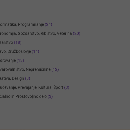
formatika, Programiranje
(24)
ronomija, Gozdarstvo, Ribištvo, Veterina
(20)
sarstvo
(18)
avo, Družboslovje
(14)
drovanje
(13)
varovalništvo, Nepremičnine
(12)
eativa, Design
(8)
učevanje, Prevajanje, Kultura, Šport
(3)
cialno in Prostovoljno delo
(3)