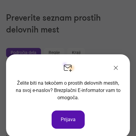
Preverite seznam prostih
delovnih mest
Področja dela
Regije
Kraji
Proizvodnja, Steklarstvo
(433)
Tehnične storitve, Mehanika
(342)
Želite biti na tekočem o prostih delovnih mestih,
na svoj e-naslov? Brezplačni E-informator vam to
Trgovina
(225)
omogoča.
Transport, Nabava, Logistika
(212)
Strojništvo, Metalurgija, Rudarstvo
(190)
Prehrambena industrija, Živilstvo
(147)
Prijava
Elektrotehnika, Elektronika, Telekomunikacije
(109)