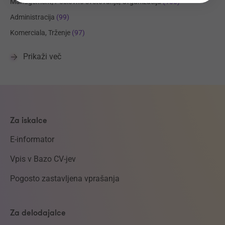
Management, Poslovno svetovanje, Organizacija
(100)
Administracija
(99)
Komerciala, Trženje
(97)
Prikaži več
Za iskalce
E-informator
Vpis v Bazo CV-jev
Pogosto zastavljena vprašanja
Za delodajalce