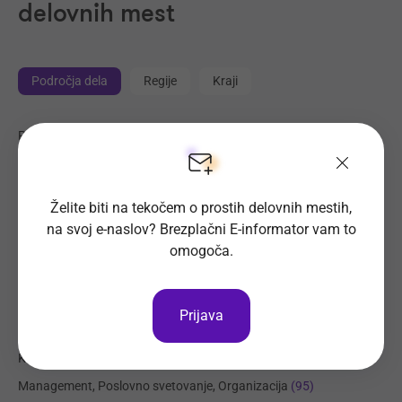
delovnih mest
Področja dela
Regije
Kraji
Proizvodnja, Steklarstvo
(414)
Tehnične storitve, Mehanika
(325)
Trgovina
(221)
Želite biti na tekočem o prostih delovnih mestih,
Transport, Nabava, Logistika
(204)
na svoj e-naslov? Brezplačni E-informator vam to
Strojništvo, Metalurgija, Rudarstvo
(178)
omogoča.
Prehrambena industrija, Živilstvo
(137)
Elektrotehnika, Elektronika, Telekomunikacije
(113)
Prijava
Administracija
(102)
Komerciala, Trženje
(97)
Management, Poslovno svetovanje, Organizacija
(95)