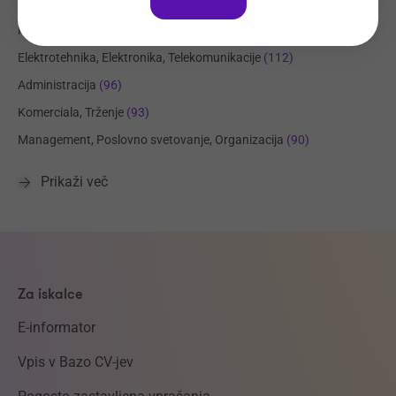
Strojništvo, Metalurgija, Rudarstvo
(176)
Prehrambena industrija, Živilstvo
(131)
Elektrotehnika, Elektronika, Telekomunikacije
(112)
Administracija
(96)
Komerciala, Trženje
(93)
Management, Poslovno svetovanje, Organizacija
(90)
Prikaži več
Za iskalce
E-informator
Vpis v Bazo CV-jev