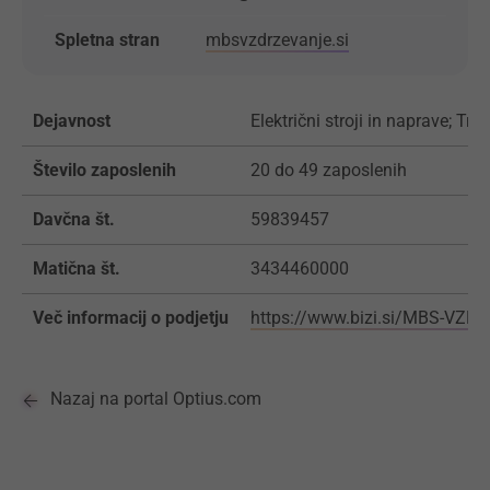
Spletna stran
mbsvzdrzevanje.si
Dejavnost
Električni stroji in naprave; Trg
Število zaposlenih
20 do 49 zaposlenih
Davčna št.
59839457
Matična št.
3434460000
Več informacij o podjetju
https://www.bizi.si/MBS-VZD
Nazaj na portal Optius.com