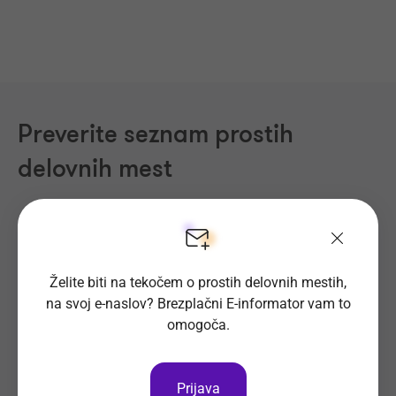
Preverite seznam prostih
delovnih mest
Področja dela
Regije
Kraji
Želite biti na tekočem o prostih delovnih mestih,
Proizvodnja, Steklarstvo
(410)
na svoj e-naslov? Brezplačni E-informator vam to
Tehnične storitve, Mehanika
(319)
omogoča.
Trgovina
(213)
Transport, Nabava, Logistika
(202)
Prijava