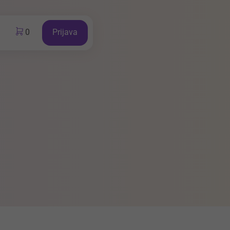
0
Prijava