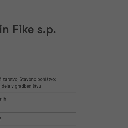
n Fike s.p.
Mizarstvo; Stavbno pohištvo;
 dela v gradbeništvu
nih
2