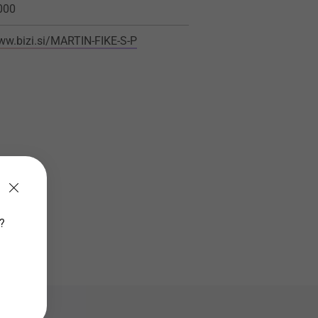
000
ww.bizi.si/MARTIN-FIKE-S-P
v?