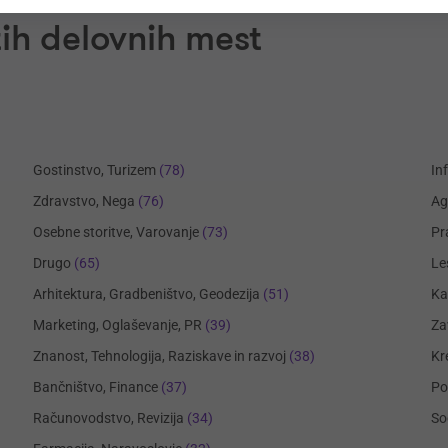
ih delovnih mest
Gostinstvo, Turizem
(78)
In
Zdravstvo, Nega
(76)
Ag
Osebne storitve, Varovanje
(73)
Pr
Drugo
(65)
Le
Arhitektura, Gradbeništvo, Geodezija
(51)
Ka
Marketing, Oglaševanje, PR
(39)
Za
Znanost, Tehnologija, Raziskave in razvoj
(38)
Kr
Bančništvo, Finance
(37)
Po
Računovodstvo, Revizija
(34)
So