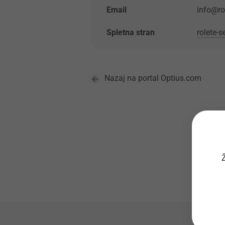
Email
info@ro
Spletna stran
rolete-s
Nazaj na portal Optius.com
Ž