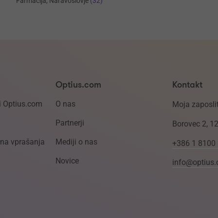
Farmacija, Naravoslovje
(32)
Optius.com
Kontakt
i Optius.com
O nas
Moja zaposlit
Partnerji
Borovec 2, 1
ena vprašanja
Mediji o nas
+386 1 8100
Novice
info@optius