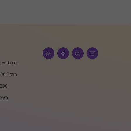
ev d.o.o.
236 Trzin
 200
.com