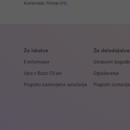
Komerciala, Trženje
(95)
Za iskalce
Za delodajalce
E-informator
Strokovni dogodk
Vpis v Bazo CV-jev
Oglaševanje
Pogosto zastavljena vprašanja
Pogosto zastavlj