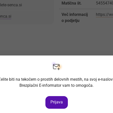
Matična št.
5455474
lete-senca.si
Več informacij
https://w
enca.si
o podjetju
elite biti na tekočem o prostih delovnih mestih, na svoj e-naslo
Brezplačni E-informator vam to omogoča.
Prijava