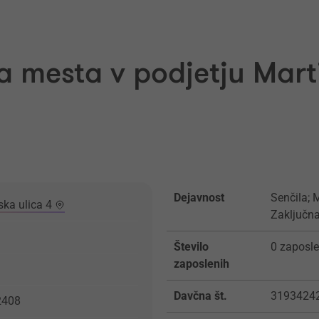
 mesta v podjetju Marti
Dejavnost
Senčila; 
ska ulica 4
Zaključna
Število
0 zaposle
zaposlenih
Davčna št.
3193424
2408