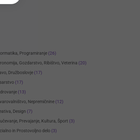
formatika, Programiranje
(26)
ronomija, Gozdarstvo, Ribištvo, Veterina
(20)
avo, Družboslovje
(17)
sarstvo
(17)
drovanje
(13)
varovalništvo, Nepremičnine
(12)
eativa, Design
(7)
učevanje, Prevajanje, Kultura, Šport
(3)
cialno in Prostovoljno delo
(3)