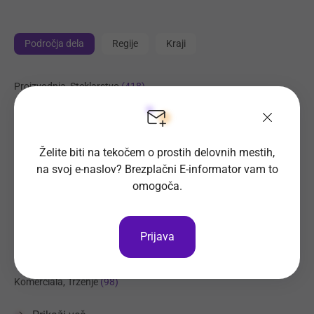
Področja dela
Regije
Kraji
Proizvodnja, Steklarstvo
(418)
Tehnične storitve, Mehanika
(330)
Trgovina
(229)
Transport, Nabava, Logistika
Želite biti na tekočem o prostih delovnih mestih,
(205)
na svoj e-naslov? Brezplačni E-informator vam to
Strojništvo, Metalurgija, Rudarstvo
(186)
omogoča.
Prehrambena industrija, Živilstvo
(141)
Elektrotehnika, Elektronika, Telekomunikacije
(110)
Prijava
Administracija
(101)
Management, Poslovno svetovanje, Organizacija
(99)
Komerciala, Trženje
(98)