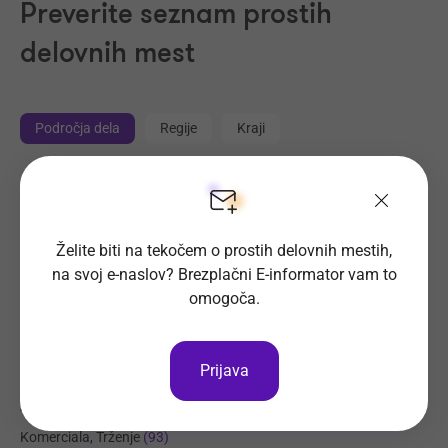
Preverite seznam prostih
delovnih mest
Področja dela
Regije
Kraji
Proizvodnja, Steklarstvo
(410)
Tehnične storitve, Mehanika
(319)
Želite biti na tekočem o prostih delovnih mestih,
Trgovina
(213)
na svoj e-naslov? Brezplačni E-informator vam to
Transport, Nabava, Logistika
(202)
omogoča.
Strojništvo, Metalurgija, Rudarstvo
(176)
Prehrambena industrija, Živilstvo
(131)
Prijava
Elektrotehnika, Elektronika, Telekomunikacije
(112)
Administracija
(96)
Komerciala, Trženje
(93)