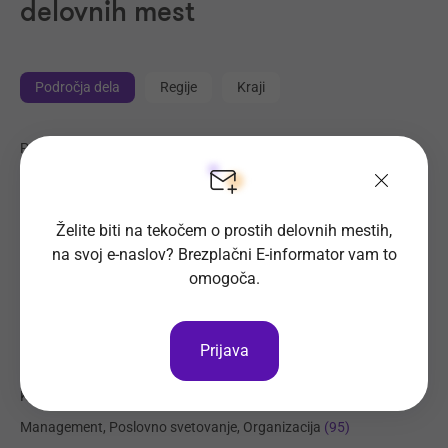
delovnih mest
Področja dela
Regije
Kraji
Proizvodnja, Steklarstvo
(414)
Tehnične storitve, Mehanika
(325)
Trgovina
(221)
Želite biti na tekočem o prostih delovnih mestih,
Transport, Nabava, Logistika
(204)
na svoj e-naslov? Brezplačni E-informator vam to
Strojništvo, Metalurgija, Rudarstvo
(178)
omogoča.
Prehrambena industrija, Živilstvo
(137)
Elektrotehnika, Elektronika, Telekomunikacije
(113)
Prijava
Administracija
(102)
Komerciala, Trženje
(97)
Management, Poslovno svetovanje, Organizacija
(95)