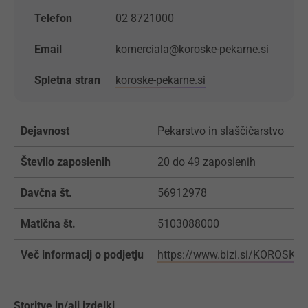
Telefon
02 8721000
Email
komerciala@koroske-pekarne.si
Spletna stran
koroske-pekarne.si
Dejavnost
Pekarstvo in slaščičarstvo
Število zaposlenih
20 do 49 zaposlenih
Davčna št.
56912978
Matična št.
5103088000
Več informacij o podjetju
https://www.bizi.si/KOROSKE
Storitve in/ali izdelki