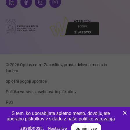
© 2026 Optius.com - Zaposlitev, prosta delovna mesta in
kariera
Splošni pogoji uporabe
Politika varstva zasebnosti in piškotkov
RSS
Piškotki
S tem, ko uporabljate spletno mesto, dovoljujete
uporabo piškotkov v skladu z našo
politiko varovanja
Produkcija:
Innovatif
zasebnosti
.
Nastavitve
Sprejmi vse