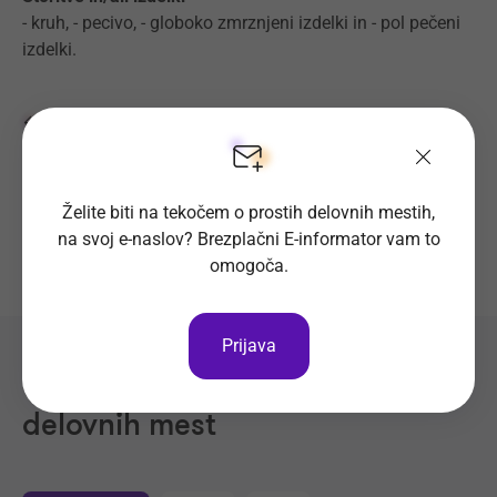
- kruh, - pecivo, - globoko zmrznjeni izdelki in - pol pečeni
izdelki.
Nazaj na portal Optius.com
Želite biti na tekočem o prostih delovnih mestih,
na svoj e-naslov? Brezplačni E-informator vam to
omogoča.
Prijava
Preverite seznam prostih
delovnih mest