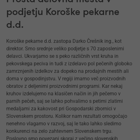
podjetju Koroške pekarne
d.d.
Koroške pekarne d.d. zastopa Darko Črešnik ing., kot
direktor. Smo srednje veliko podjetje s 70 zaposlenimi
delavci. Ukvarjamo se s peko različnih vrst kruha in
pekovskega peciva in tudi z izdelavo pol pečenih globoko
zamrznjenih izdelkov za dopeko na prodajnih mestih ali
doma v gospodinjstvu. V regiji imamo več proizvodnih
obratov z deljenimi proizvodnimi programi. Kar nekaj
kruhov izdelujemo na klasičen način in jih pečemo v
parnih pečeh, saj se lahko pohvalimo s petimi zlatimi
medaljami za kakovost pri Gospodarski zbornici v
Slovenskem prostoru. Kolikor nam rezultati omogočajo
nenehno vlagamo v razvoj, saj le tako lahko sledimo
konkurenci na zelo zahtevnem Slovenskem trgu.
Poslovno smo povezani skoraj z večino slovenskih