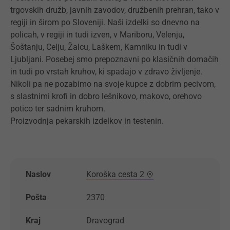
trgovskih družb, javnih zavodov, družbenih prehran, tako v
regiji in širom po Sloveniji. Naši izdelki so dnevno na
policah, v regiji in tudi izven, v Mariboru, Velenju,
Šoštanju, Celju, Žalcu, Laškem, Kamniku in tudi v
Ljubljani. Posebej smo prepoznavni po klasičnih domačih
in tudi po vrstah kruhov, ki spadajo v zdravo življenje.
Nikoli pa ne pozabimo na svoje kupce z dobrim pecivom,
s slastnimi krofi in dobro lešnikovo, makovo, orehovo
potico ter sadnim kruhom.
Proizvodnja pekarskih izdelkov in testenin.
Naslov
Koroška cesta 2
Pošta
2370
Kraj
Dravograd