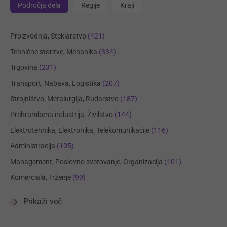
Področja dela
Regije
Kraji
Proizvodnja, Steklarstvo
(421)
Tehnične storitve, Mehanika
(334)
Trgovina
(231)
Transport, Nabava, Logistika
(207)
Strojništvo, Metalurgija, Rudarstvo
(187)
Prehrambena industrija, Živilstvo
(144)
Elektrotehnika, Elektronika, Telekomunikacije
(116)
Administracija
(105)
Management, Poslovno svetovanje, Organizacija
(101)
Komerciala, Trženje
(99)
Prikaži več