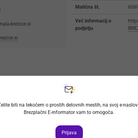
Matična št.
606
0
Več informacij o
http
ala-brezice.si
podjetju
BRE
ezice.si
elite biti na tekočem o prostih delovnih mestih, na svoj e-naslo
Brezplačni E-informator vam to omogoča.
Prijava