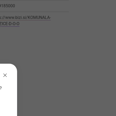
9185000
s://www.bizi.si/KOMUNALA-
ZICE-D-O-O
v?