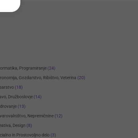
formatika, Programiranje
(24)
ronomija, Gozdarstvo, Ribištvo, Veterina
(20)
sarstvo
(18)
avo, Družboslovje
(14)
drovanje
(13)
varovalništvo, Nepremičnine
(12)
eativa, Design
(8)
cialno in Prostovoljno delo
(3)