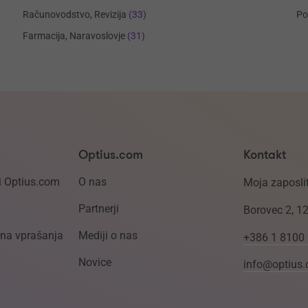
Računovodstvo, Revizija
(33)
Po
Farmacija, Naravoslovje
(31)
Optius.com
Kontakt
i Optius.com
O nas
Moja zaposlit
Partnerji
Borovec 2, 1
ena vprašanja
Mediji o nas
+386 1 8100
Novice
info@optius