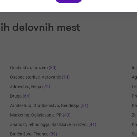
ih delovnih mest
Gostinstvo, Turizem
(80)
In
Osebne storitve, Varovanje
(74)
Ag
Zdravstvo, Nega
(72)
Le
Drugo
(64)
Pr
Arhitektura, Gradbeništvo, Geodezija
(51)
Ka
Marketing, Oglaševanje, PR
(43)
Za
Znanost, Tehnologija, Raziskave in razvoj
(41)
Kr
Bančništvo, Finance
(39)
So