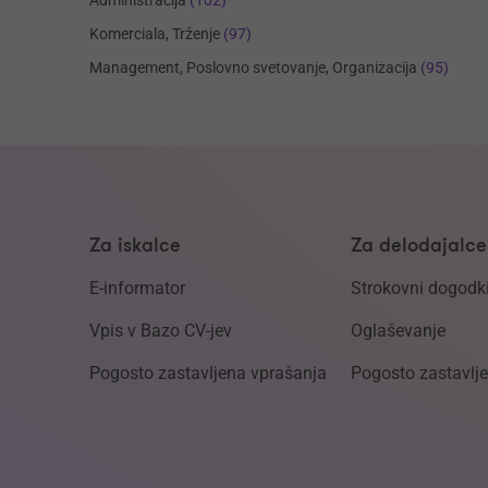
Administracija
(102)
Komerciala, Trženje
(97)
Management, Poslovno svetovanje, Organizacija
(95)
Za iskalce
Za delodajalce
E-informator
Strokovni dogodk
Vpis v Bazo CV-jev
Oglaševanje
Pogosto zastavljena vprašanja
Pogosto zastavlj