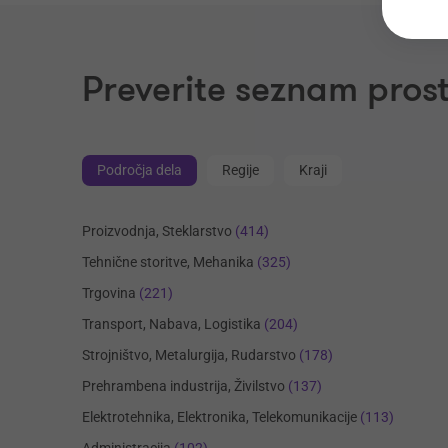
Preverite seznam prost
Področja dela
Regije
Kraji
Proizvodnja, Steklarstvo
(414)
Tehnične storitve, Mehanika
(325)
Trgovina
(221)
Transport, Nabava, Logistika
(204)
Strojništvo, Metalurgija, Rudarstvo
(178)
Prehrambena industrija, Živilstvo
(137)
Elektrotehnika, Elektronika, Telekomunikacije
(113)