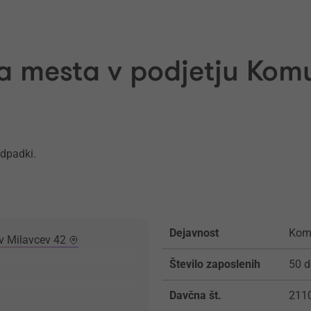
a mesta v podjetju Kom
odpadki.
Dejavnost
Komu
v Milavcev 42
Število zaposlenih
50 d
Davčna št.
211