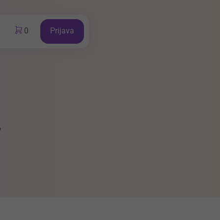
0
Prijava
.