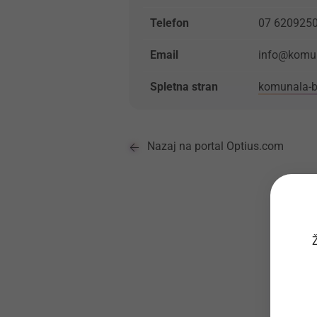
Telefon
07 620925
Email
info@komun
Spletna stran
komunala-br
Nazaj na portal Optius.com
Ž