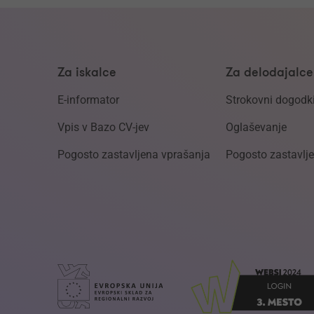
Za iskalce
Za delodajalce
E-informator
Strokovni dogodk
Vpis v Bazo CV-jev
Oglaševanje
Pogosto zastavljena vprašanja
Pogosto zastavlj