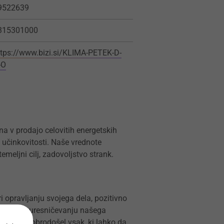
9522639
315301000
ttps://www.bizi.si/KLIMA-PETEK-D-
-O
a v prodajo celovitih energetskih
 učinkovitosti. Naše vrednote
emeljni cilj, zadovoljstvo strank.
i opravljanju svojega dela, pozitivno
e vodijo k uresničevanju našega
 njej je dobrodošel vsak, ki lahko da