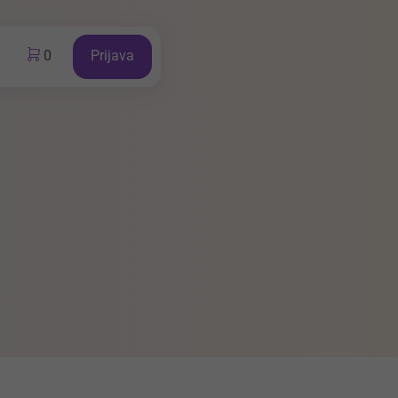
0
Prijava