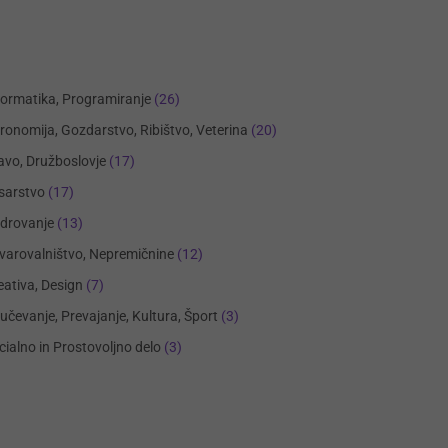
formatika, Programiranje
(26)
ronomija, Gozdarstvo, Ribištvo, Veterina
(20)
avo, Družboslovje
(17)
sarstvo
(17)
drovanje
(13)
varovalništvo, Nepremičnine
(12)
eativa, Design
(7)
učevanje, Prevajanje, Kultura, Šport
(3)
cialno in Prostovoljno delo
(3)