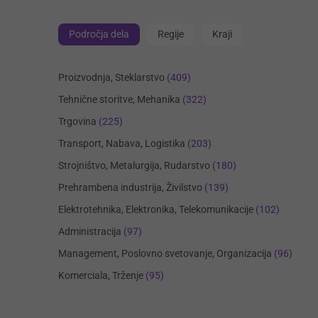
Področja dela
Regije
Kraji
Proizvodnja, Steklarstvo
(409)
Tehnične storitve, Mehanika
(322)
Trgovina
(225)
Transport, Nabava, Logistika
(203)
Strojništvo, Metalurgija, Rudarstvo
(180)
Prehrambena industrija, Živilstvo
(139)
Elektrotehnika, Elektronika, Telekomunikacije
(102)
Administracija
(97)
Management, Poslovno svetovanje, Organizacija
(96)
Komerciala, Trženje
(95)