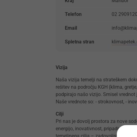
Kraj
Maribor
Telefon
02 290912
Email
info@klimap
Spletna stran
klimapetek.
Vizija
Naša vizija temelji na strateškem dok
rešitev na področju KGH (klima, gretje
podpirajo našo vizijo. Smisel vrednot j
Naše vrednote so: - strokovnost, - inov
Cilji
Pri nas je dovolj prostora za nove sod
energijo, inovativnost, pripadnost po
temeljnega cilja – zadovoljstva strank