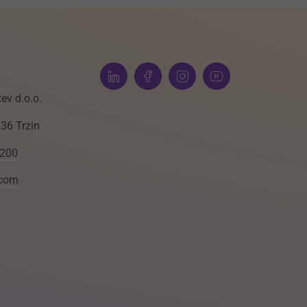
ev d.o.o.
236 Trzin
 200
.com