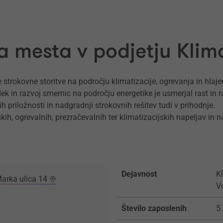
a mesta v podjetju Klima
trokovne storitve na področju klimatizacije, ogrevanja in hlajenj
ek in razvoj smernic na področju energetike je usmerjal rast in r
h priložnosti in nadgradnji strokovnih rešitev tudi v prihodnje.
skih, ogrevalnih, prezračevalnih ter klimatizacijskih napeljav in n
Dejavnost
K
Marka ulica 14
V
Število zaposlenih
5