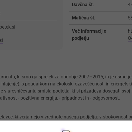
Davčna št.
4
0
Matična št.
5
etek.si
Več informacij o
h
podjetju
O
si
umentu, ki smo ga sprejeli za obdobje 2007–2015, in je usmerjen
, hlajenje), s poudarkom na ekološki ozaveščenosti in energetski
e v uresničevanju smisla podjetja, ki si prizadeva dosegati svoj t
ativnost - pozitivna energija, - pripadnost in - odgovornost.
elavce, ki verjamejo v vrednote našega podjetja: v strokovnost pr
djetju in naročnikom ter odgovornost in zanesljivost. Te vrednot
. Naša pot je usmerjena v razvoj celovitih energetskih rešitev. Na