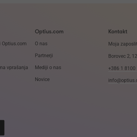
Optius.com
Kontakt
i Optius.com
O nas
Moja zaposlit
Partnerji
Borovec 2, 1
ena vprašanja
Mediji o nas
+386 1 8100
Novice
info@optius