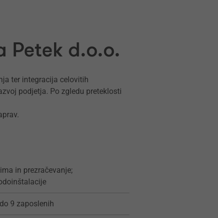
 Petek d.o.o.
a ter integracija celovitih
azvoj podjetja. Po zgledu preteklosti
aprav.
lima in prezračevanje;
odoinštalacije
 do 9 zaposlenih