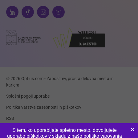
© 2026 Optius.com - Zaposlitev, prosta delovna mesta in
kariera
Splošni pogoji uporabe
Politika varstva zasebnosti in piškotkov
RSS
Piškotki
S tem, ko uporabljate spletno mesto, dovoljujete
uporabo piškotkov v skladu z našo
politiko varovanja