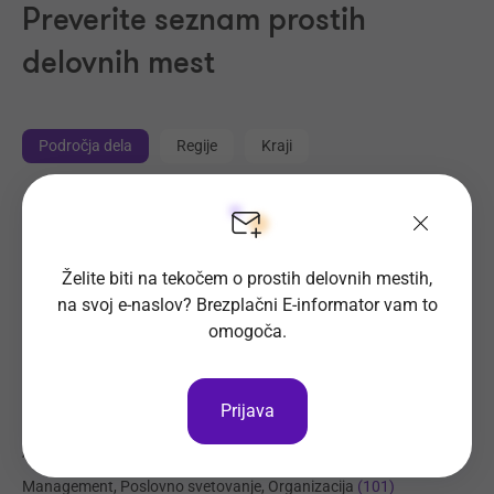
Preverite seznam prostih
delovnih mest
Področja dela
Regije
Kraji
Proizvodnja, Steklarstvo
(421)
Tehnične storitve, Mehanika
(334)
Želite biti na tekočem o prostih delovnih mestih,
Trgovina
(231)
na svoj e-naslov? Brezplačni E-informator vam to
Transport, Nabava, Logistika
(207)
omogoča.
Strojništvo, Metalurgija, Rudarstvo
(187)
Prehrambena industrija, Živilstvo
(144)
Prijava
Elektrotehnika, Elektronika, Telekomunikacije
(116)
Administracija
(105)
Management, Poslovno svetovanje, Organizacija
(101)