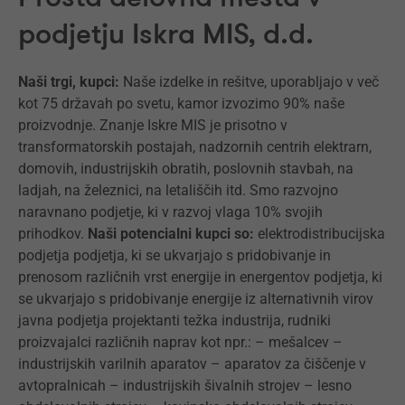
podjetju Iskra MIS, d.d.
Naši trgi, kupci:
Naše izdelke in rešitve, uporabljajo v več
kot 75 državah po svetu, kamor izvozimo 90% naše
proizvodnje. Znanje Iskre MIS je prisotno v
transformatorskih postajah, nadzornih centrih elektrarn,
domovih, industrijskih obratih, poslovnih stavbah, na
ladjah, na železnici, na letališčih itd. Smo razvojno
naravnano podjetje, ki v razvoj vlaga 10% svojih
prihodkov.
Naši potencialni kupci so:
elektrodistribucijska
podjetja podjetja, ki se ukvarjajo s pridobivanje in
prenosom različnih vrst energije in energentov podjetja, ki
se ukvarjajo s pridobivanje energije iz alternativnih virov
javna podjetja projektanti težka industrija, rudniki
proizvajalci različnih naprav kot npr.: – mešalcev –
industrijskih varilnih aparatov – aparatov za čiščenje v
avtopralnicah – industrijskih šivalnih strojev – lesno