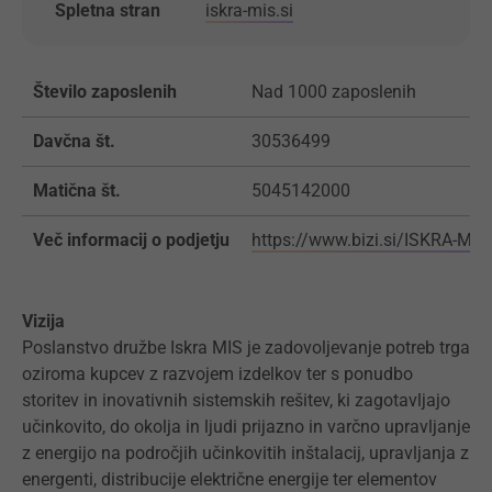
Spletna stran
iskra-mis.si
Število zaposlenih
Nad 1000 zaposlenih
Davčna št.
30536499
Matična št.
5045142000
Več informacij o podjetju
https://www.bizi.si/ISKRA-MIS
Vizija
Poslanstvo družbe Iskra MIS je zadovoljevanje potreb trga
oziroma kupcev z razvojem izdelkov ter s ponudbo
storitev in inovativnih sistemskih rešitev, ki zagotavljajo
učinkovito, do okolja in ljudi prijazno in varčno upravljanje
z energijo na področjih učinkovitih inštalacij, upravljanja z
energenti, distribucije električne energije ter elementov