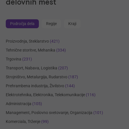
delovnih mest
Področja dela
Regije
Kraji
Proizvodnja, Steklarstvo
(421)
Tehnične storitve, Mehanika
(334)
Trgovina
(231)
Transport, Nabava, Logistika
(207)
Strojništvo, Metalurgija, Rudarstvo
(187)
Prehrambena industrija, Živilstvo
(144)
Elektrotehnika, Elektronika, Telekomunikacije
(116)
Administracija
(105)
Management, Poslovno svetovanje, Organizacija
(101)
Komerciala, Trženje
(99)