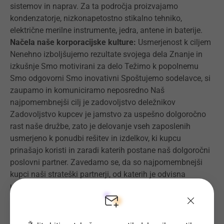
sistemov in naprav. Za ta področja proizvajamo
kondenzatorje, nizkonapetostno stikalno tehniko,
električne merilne instrumente, jedra, antene in baterije.
Načela naše korporacijske kulture:
Usmerjenost k ciljem
Nenehno izboljšujemo rezultate svojega dela Znanje in
izkušnje Smo motivirani za delo Težimo k popolnemu
Smo odgovorni Smo inovativni Spoštujemo sodelavce, si
zaupamo in komuniciramo neposredno Naš
najpomembnejši cilj je zadovoljstvo deležnikov
Zadovoljstvo kupcev je jamstvo za uspešno dolgoročno
rast naše družbe, zato je delovanje vseh zaposlenih
usmerjeno k ponudbi rešitev in izdelkov, ki kupcu
prinašajo koristi in zaradi katerih postane naš dolgoročni
poslovni partner. Zavedamo se, da so najpomembnejši
kupci naši strateški partnerji, od katerih je odvisna
uspešna rast družbe, zato odnose z njimi še posebno
negujemo. Trgu in kupcem bomo ponujali izdelke in tudi
rešitve z veliko dodano vrednostjo. V izbranih tržnih
segmentih bomo zaradi naših tržnih prednosti ter