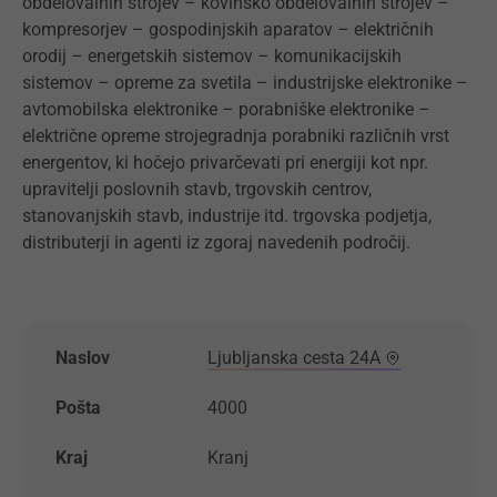
obdelovalnih strojev – kovinsko obdelovalnih strojev –
kompresorjev – gospodinjskih aparatov – električnih
orodij – energetskih sistemov – komunikacijskih
sistemov – opreme za svetila – industrijske elektronike –
avtomobilska elektronike – porabniške elektronike –
električne opreme strojegradnja porabniki različnih vrst
energentov, ki hočejo privarčevati pri energiji kot npr.
upravitelji poslovnih stavb, trgovskih centrov,
stanovanjskih stavb, industrije itd. trgovska podjetja,
distributerji in agenti iz zgoraj navedenih področij.
Naslov
Ljubljanska cesta 24A
Pošta
4000
Kraj
Kranj