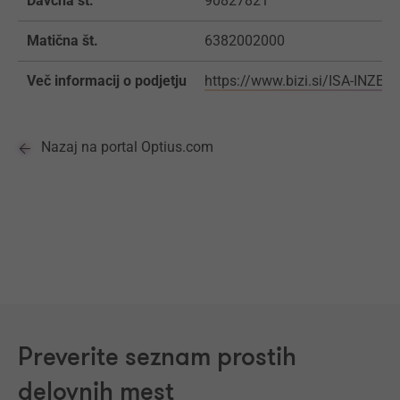
Davčna št.
90827821
Matična št.
6382002000
Več informacij o podjetju
https://www.bizi.si/ISA-INZE
Nazaj na portal Optius.com
Preverite seznam prostih
delovnih mest