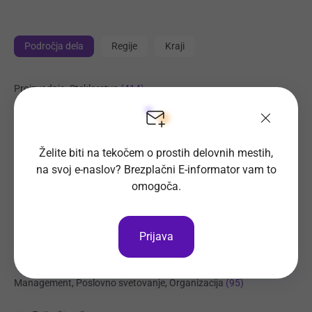
Področja dela
Regije
Kraji
Proizvodnja, Steklarstvo
(414)
Tehnične storitve, Mehanika
(325)
Trgovina
(221)
Želite biti na tekočem o prostih delovnih mestih,
Transport, Nabava, Logistika
(204)
na svoj e-naslov? Brezplačni E-informator vam to
Strojništvo, Metalurgija, Rudarstvo
(178)
omogoča.
Prehrambena industrija, Živilstvo
(137)
Elektrotehnika, Elektronika, Telekomunikacije
(113)
Prijava
Administracija
(102)
Komerciala, Trženje
(97)
Management, Poslovno svetovanje, Organizacija
(95)