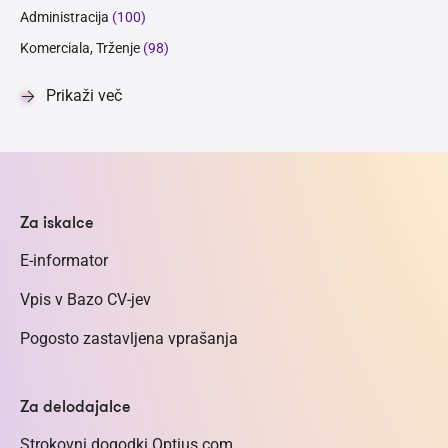
Administracija
(100)
Komerciala, Trženje
(98)
Prikaži več
Za iskalce
E-informator
Vpis v Bazo CV-jev
Pogosto zastavljena vprašanja
Za delodajalce
Strokovni dogodki Optius.com