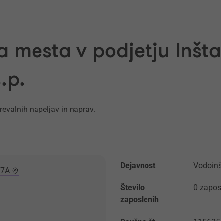
a mesta v podjetju Inšta
.p.
grevalnih napeljav in naprav.
Dejavnost
Vodoinš
57A
Število
0 zapos
zaposlenih