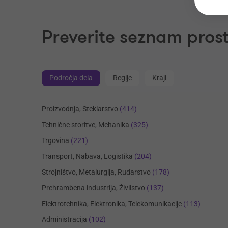
Preverite seznam prost
Področja dela
Regije
Kraji
Proizvodnja, Steklarstvo
(414)
Tehnične storitve, Mehanika
(325)
Trgovina
(221)
Transport, Nabava, Logistika
(204)
Strojništvo, Metalurgija, Rudarstvo
(178)
Prehrambena industrija, Živilstvo
(137)
Elektrotehnika, Elektronika, Telekomunikacije
(113)
Administracija
(102)