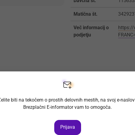
Davčna št.
115635
Matična št.
342923
Več informacij o
https:/
podjetju
FRANC-
elite biti na tekočem o prostih delovnih mestih, na svoj e-naslo
Brezplačni E-informator vam to omogoča.
Prijava