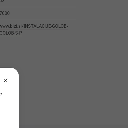
32
7000
/www.bizi.si/INSTALACIJE-GOLOB-
GOLOB-S-P
v?