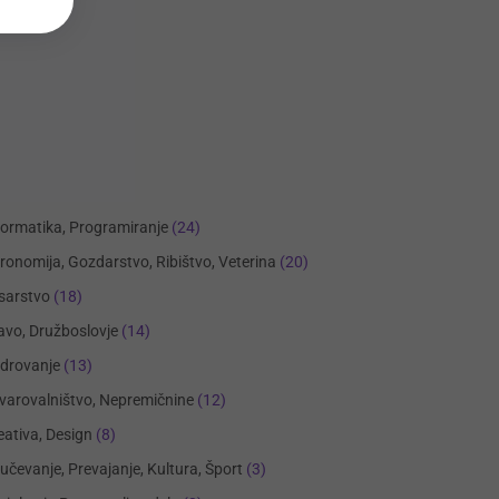
formatika, Programiranje
(24)
ronomija, Gozdarstvo, Ribištvo, Veterina
(20)
sarstvo
(18)
avo, Družboslovje
(14)
drovanje
(13)
varovalništvo, Nepremičnine
(12)
eativa, Design
(8)
učevanje, Prevajanje, Kultura, Šport
(3)