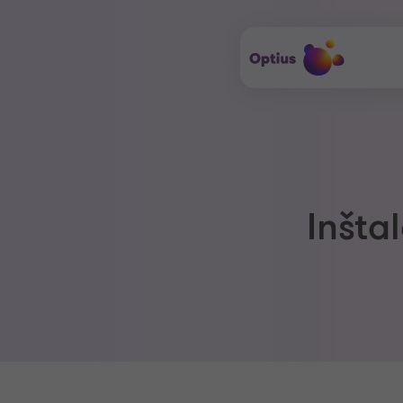
Inšta