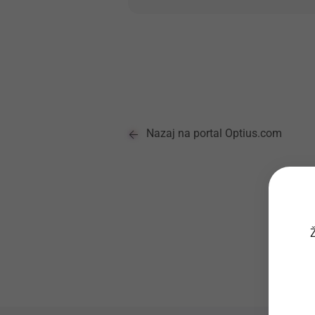
Nazaj na portal Optius.com
Ž