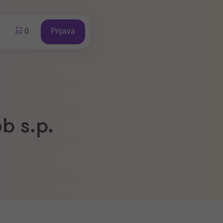
0
Prijava
b s.p.