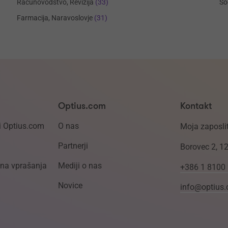
Računovodstvo, Revizija
(33)
So
Farmacija, Naravoslovje
(31)
Optius.com
Kontakt
i Optius.com
O nas
Moja zaposlit
Partnerji
Borovec 2, 1
ena vprašanja
Mediji o nas
+386 1 8100
Novice
info@optius