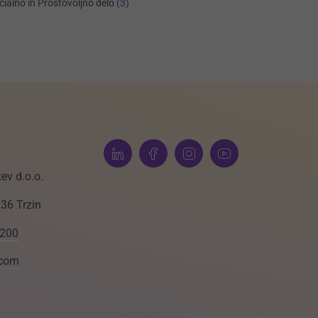
cialno in Prostovoljno delo
(3)
ev d.o.o.
236 Trzin
 200
.com