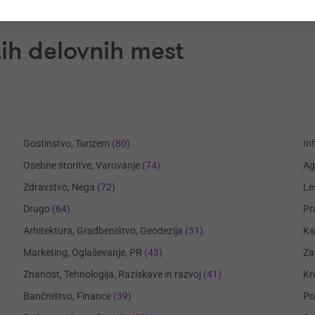
ih delovnih mest
Gostinstvo, Turizem
(80)
In
Osebne storitve, Varovanje
(74)
Ag
Zdravstvo, Nega
(72)
Le
Drugo
(64)
Pr
Arhitektura, Gradbeništvo, Geodezija
(51)
Ka
Marketing, Oglaševanje, PR
(43)
Za
Znanost, Tehnologija, Raziskave in razvoj
(41)
Kr
Bančništvo, Finance
(39)
Po