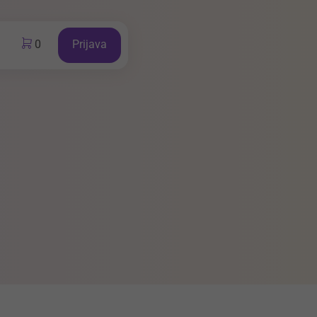
0
Prijava