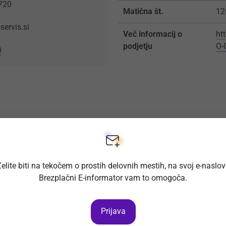
720
Matična št.
12
servis.si
Več informacij o
ht
podjetju
O-
i
elite biti na tekočem o prostih delovnih mestih, na svoj e-naslo
Brezplačni E-informator vam to omogoča.
Prijava