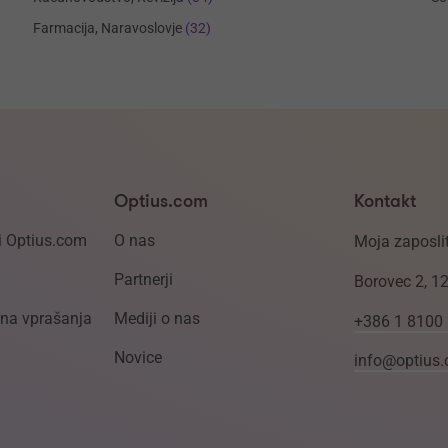
Farmacija, Naravoslovje
(32)
Optius.com
Kontakt
i Optius.com
O nas
Moja zaposlit
Partnerji
Borovec 2, 1
ena vprašanja
Mediji o nas
+386 1 8100
Novice
info@optius