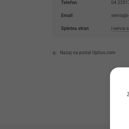
Telefon
04 2351
Email
servis@i-
Spletna stran
i-servis.s
Nazaj na portal Optius.com
Ž