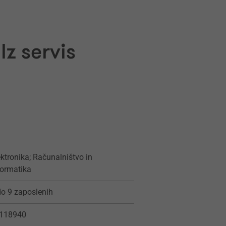
z servis
ektronika; Računalništvo in
formatika
do 9 zaposlenih
118940