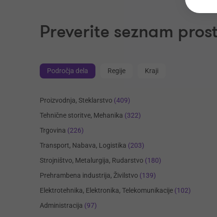
Preverite seznam prost
Področja dela
Regije
Kraji
Proizvodnja, Steklarstvo
(409)
Tehnične storitve, Mehanika
(322)
Trgovina
(226)
Transport, Nabava, Logistika
(203)
Strojništvo, Metalurgija, Rudarstvo
(180)
Prehrambena industrija, Živilstvo
(139)
Elektrotehnika, Elektronika, Telekomunikacije
(102)
Administracija
(97)