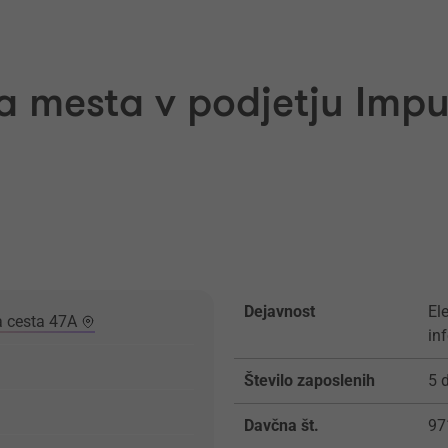
a mesta v podjetju Impul
Dejavnost
El
a cesta 47A
in
Število zaposlenih
5 
Davčna št.
97