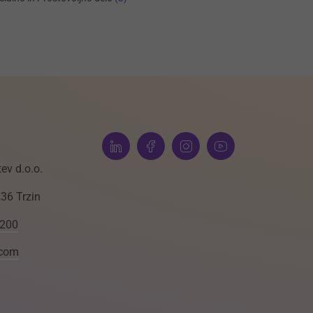
ev d.o.o.
236 Trzin
 200
.com