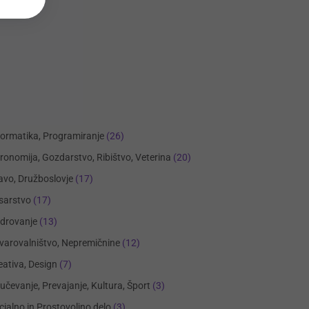
formatika, Programiranje
(26)
ronomija, Gozdarstvo, Ribištvo, Veterina
(20)
avo, Družboslovje
(17)
sarstvo
(17)
drovanje
(13)
varovalništvo, Nepremičnine
(12)
eativa, Design
(7)
učevanje, Prevajanje, Kultura, Šport
(3)
cialno in Prostovoljno delo
(3)