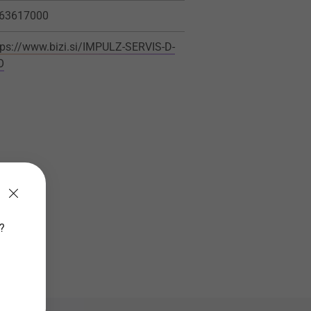
63617000
tps://www.bizi.si/IMPULZ-SERVIS-D-
O
v?