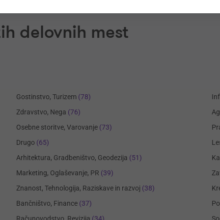
ih delovnih mest
Gostinstvo, Turizem
(78)
In
Zdravstvo, Nega
(76)
Ag
Osebne storitve, Varovanje
(73)
Pr
Drugo
(65)
Le
Arhitektura, Gradbeništvo, Geodezija
(51)
Ka
Marketing, Oglaševanje, PR
(39)
Za
Znanost, Tehnologija, Raziskave in razvoj
(38)
Kr
Bančništvo, Finance
(37)
Po
Računovodstvo, Revizija
(34)
So