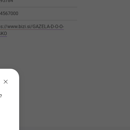
95784
4567000
ps://www.bizi.si/GAZELA-D-O-O-
SKO
v?