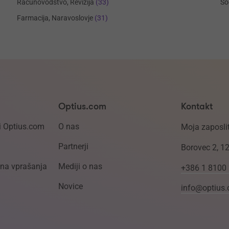
Računovodstvo, Revizija
(33)
So
Farmacija, Naravoslovje
(31)
Optius.com
Kontakt
i Optius.com
O nas
Moja zaposlit
Partnerji
Borovec 2, 1
ena vprašanja
Mediji o nas
+386 1 8100
Novice
info@optius