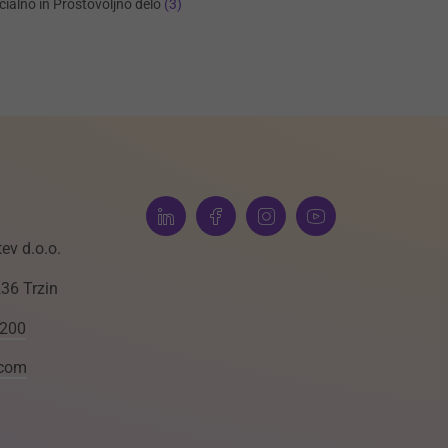
cialno in Prostovoljno delo
(3)
ev d.o.o.
236 Trzin
 200
.com