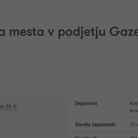
a mesta v podjetju Gaze
Dejavnost
Kov
tev 56
Kov
Število zaposlenih
10 