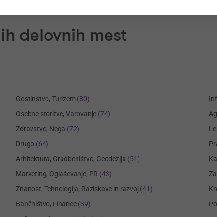
ih delovnih mest
Gostinstvo, Turizem
(80)
In
Osebne storitve, Varovanje
(74)
Ag
Zdravstvo, Nega
(72)
Le
Drugo
(64)
Pr
Arhitektura, Gradbeništvo, Geodezija
(51)
Ka
Marketing, Oglaševanje, PR
(43)
Za
Znanost, Tehnologija, Raziskave in razvoj
(41)
Kr
Bančništvo, Finance
(39)
Po