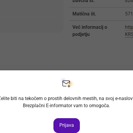
Davčna št.
826
Matična št.
571
Več informacij o
htt
podjetju
KR
elite biti na tekočem o prostih delovnih mestih, na svoj e-naslo
Brezplačni E-informator vam to omogoča.
Prijava