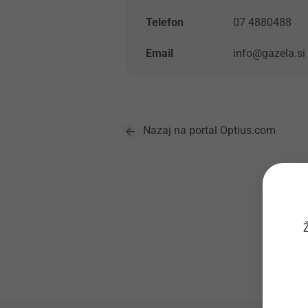
Telefon
07 4880488
Email
info@gazela.si
Nazaj na portal Optius.com
Ž