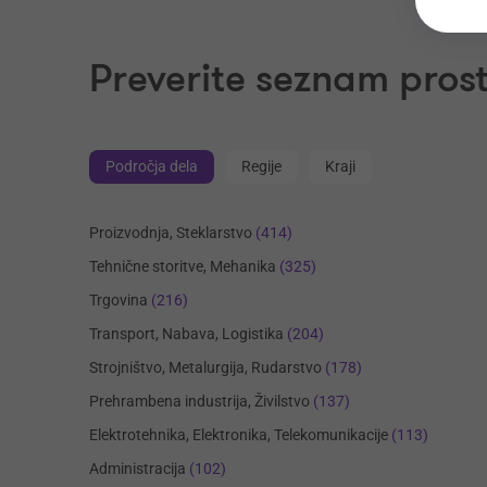
Preverite seznam prost
Področja dela
Regije
Kraji
Proizvodnja, Steklarstvo
(414)
Tehnične storitve, Mehanika
(325)
Trgovina
(216)
Transport, Nabava, Logistika
(204)
Strojništvo, Metalurgija, Rudarstvo
(178)
Prehrambena industrija, Živilstvo
(137)
Elektrotehnika, Elektronika, Telekomunikacije
(113)
Administracija
(102)