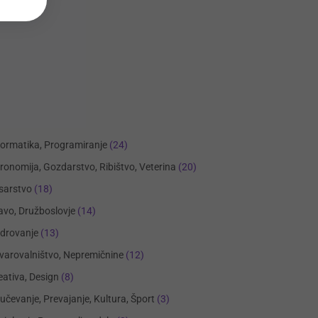
formatika, Programiranje
(24)
ronomija, Gozdarstvo, Ribištvo, Veterina
(20)
sarstvo
(18)
avo, Družboslovje
(14)
drovanje
(13)
varovalništvo, Nepremičnine
(12)
eativa, Design
(8)
učevanje, Prevajanje, Kultura, Šport
(3)