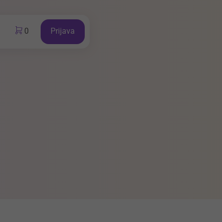
0
Prijava