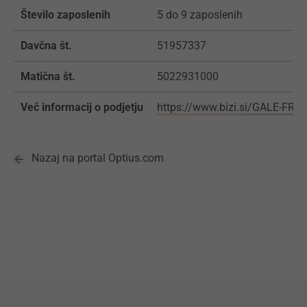
Število zaposlenih
5 do 9 zaposlenih
Davčna št.
51957337
Matična št.
5022931000
Več informacij o podjetju
https://www.bizi.si/GALE-FRA
Nazaj na portal Optius.com