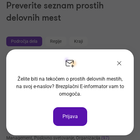
Preverite seznam prostih
delovnih mest
Področja dela
Regije
Kraji
Proizvodnja, Steklarstvo
(431)
Tehnične storitve, Mehanika
(335)
Želite biti na tekočem o prostih delovnih mestih,
Trgovina
(220)
na svoj e-naslov? Brezplačni E-informator vam to
Transport, Nabava, Logistika
(206)
omogoča.
Strojništvo, Metalurgija, Rudarstvo
(187)
Prehrambena industrija, Živilstvo
(140)
Prijava
Elektrotehnika, Elektronika, Telekomunikacije
(106)
Administracija
(97)
Management, Poslovno svetovanje, Organizacija
(97)