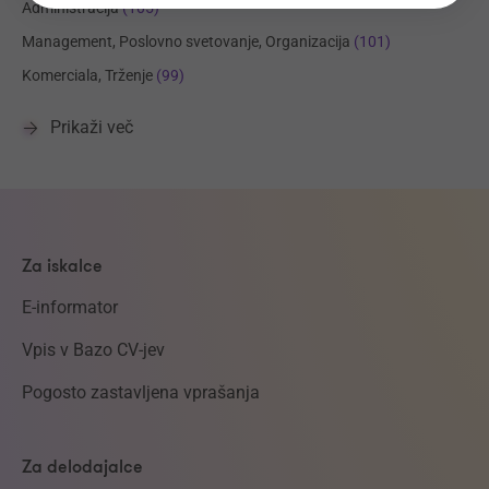
Administracija
(105)
Management, Poslovno svetovanje, Organizacija
(101)
Komerciala, Trženje
(99)
Prikaži več
Za iskalce
E-informator
Vpis v Bazo CV-jev
Pogosto zastavljena vprašanja
Za delodajalce