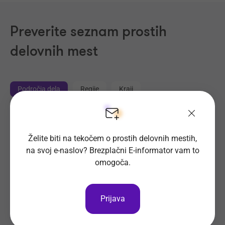
Preverite seznam prostih
delovnih mest
Področja dela
Regije
Kraji
Proizvodnja, Steklarstvo
(421)
Tehnične storitve, Mehanika
(334)
Želite biti na tekočem o prostih delovnih mestih,
na svoj e-naslov? Brezplačni E-informator vam to
Trgovina
(231)
omogoča.
Transport, Nabava, Logistika
(207)
Strojništvo, Metalurgija, Rudarstvo
(187)
Prehrambena industrija, Živilstvo
(144)
Prijava
Elektrotehnika, Elektronika, Telekomunikacije
(116)