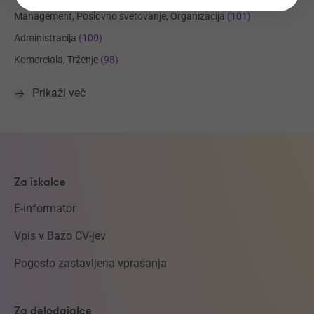
Management, Poslovno svetovanje, Organizacija
(101)
Administracija
(100)
Komerciala, Trženje
(98)
Prikaži več
Za iskalce
E-informator
Vpis v Bazo CV-jev
Pogosto zastavljena vprašanja
Za delodajalce