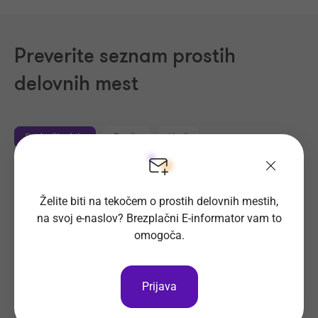
Preverite seznam prostih
delovnih mest
Področja dela
Regije
Kraji
Proizvodnja, Steklarstvo
(435)
Želite biti na tekočem o prostih delovnih mestih,
Tehnične storitve, Mehanika
(346)
na svoj e-naslov? Brezplačni E-informator vam to
Trgovina
(228)
omogoča.
Transport, Nabava, Logistika
(212)
Strojništvo, Metalurgija, Rudarstvo
(194)
Prijava
Prehrambena industrija, Živilstvo
(146)
Elektrotehnika, Elektronika, Telekomunikacije
(110)