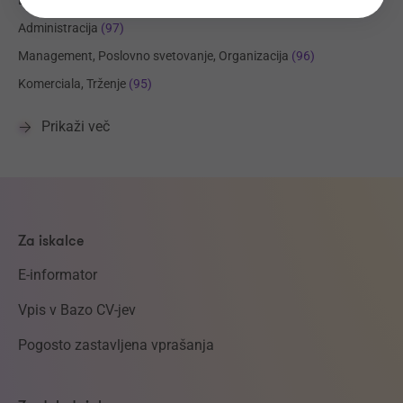
Elektrotehnika, Elektronika, Telekomunikacije
(102)
Administracija
(97)
Management, Poslovno svetovanje, Organizacija
(96)
Komerciala, Trženje
(95)
Prikaži več
Za iskalce
E-informator
Vpis v Bazo CV-jev
Pogosto zastavljena vprašanja