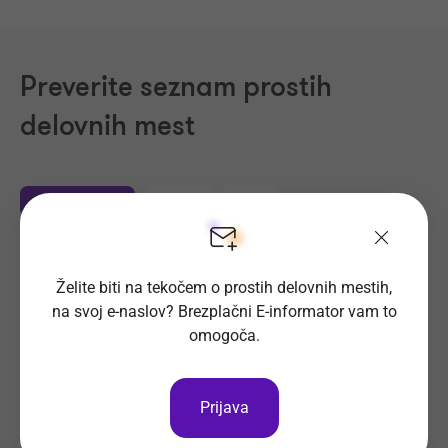
Preverite seznam prostih
delovnih mest
Področja dela
Regije
Kraji
Proizvodnja, Steklarstvo
(409)
Želite biti na tekočem o prostih delovnih mestih,
Tehnične storitve, Mehanika
(322)
na svoj e-naslov? Brezplačni E-informator vam to
Trgovina
(225)
omogoča.
Transport, Nabava, Logistika
(203)
Strojništvo, Metalurgija, Rudarstvo
(180)
Prijava
Prehrambena industrija, Živilstvo
(139)